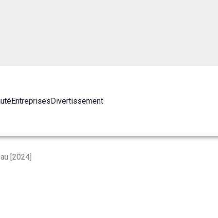
auté
Entreprises
Divertissement
Pau [2024]