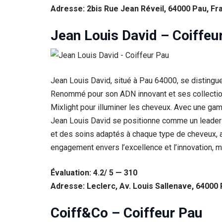
Adresse: 2bis Rue Jean Réveil, 64000 Pau, Fr
Jean Louis David – Coiffeu
Jean Louis David, situé à Pau 64000, se distingue
Renommé pour son ADN innovant et ses collections
Mixlight pour illuminer les cheveux. Avec une gamme
Jean Louis David se positionne comme un leader d
et des soins adaptés à chaque type de cheveux, a
Nécessaire
engagement envers l’excellence et l’innovation, m
Ces cookies ne
sont pas
facultatifs. Ils
Évaluation: 4.2/ 5 — 310
sont
Adresse: Leclerc, Av. Louis Sallenave, 64000
nécessaires au
fonctionnement
du site Web.
Coiff&Co – Coiffeur Pau