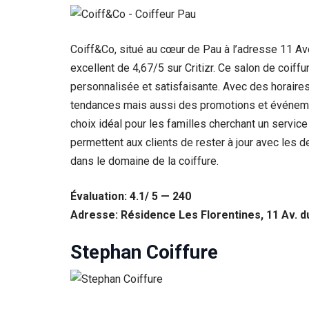
Statistiques
Afin que
Coiff&Co, situé au cœur de Pau à l’adresse 11 Av
nous
puissions
excellent de 4,67/5 sur Critizr. Ce salon de coi
améliorer la
personnalisée et satisfaisante. Avec des horaire
fonctionnalité
et la structure
tendances mais aussi des promotions et événement
du site Web,
choix idéal pour les familles cherchant un servic
en fonction
de la façon
permettent aux clients de rester à jour avec les d
dont le site
dans le domaine de la coiffure.
Web est
utilisé.
Évaluation: 4.1/ 5 — 240
Adresse: Résidence Les Florentines, 11 Av. d
Experience
Afin que notre
Stephan Coiffure
site Web
fonctionne
aussi bien que
possible lors
de votre visite.