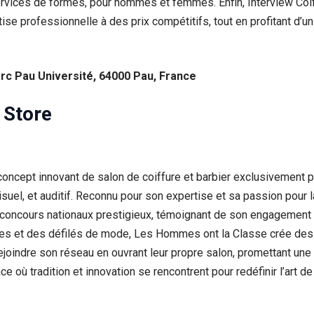
services de formes, pour hommes et femmes. Enfin, Interview Co
se professionnelle à des prix compétitifs, tout en profitant d’u
rc Pau Université, 64000 Pau, France
 Store
oncept innovant de salon de coiffure et barbier exclusivement 
, visuel, et auditif. Reconnu pour son expertise et sa passion pour 
 concours nationaux prestigieux, témoignant de son engagement
les et des défilés de mode, Les Hommes ont la Classe crée des
 rejoindre son réseau en ouvrant leur propre salon, promettant une
ù tradition et innovation se rencontrent pour redéfinir l’art de 