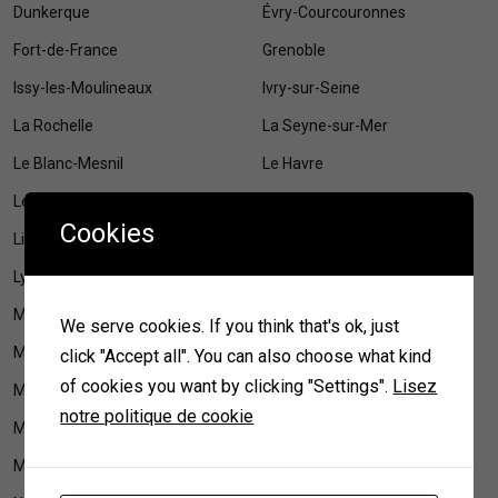
Dunkerque
Évry-Courcouronnes
Fort-de-France
Grenoble
Issy-les-Moulineaux
Ivry-sur-Seine
La Rochelle
La Seyne-sur-Mer
Le Blanc-Mesnil
Le Havre
Le Mans
Levallois-Perret
Cookies
Lille
Limoges
Lyon
Maison et jardin
Maisons-Alfort
Mamoudzou
We serve cookies. If you think that's ok, just
Marseille
Mérignac
click "Accept all". You can also choose what kind
of cookies you want by clicking "Settings".
Lisez
Metz
Montauban
notre politique de cookie
Montpellier
Montreuil
Mulhouse
Nancy