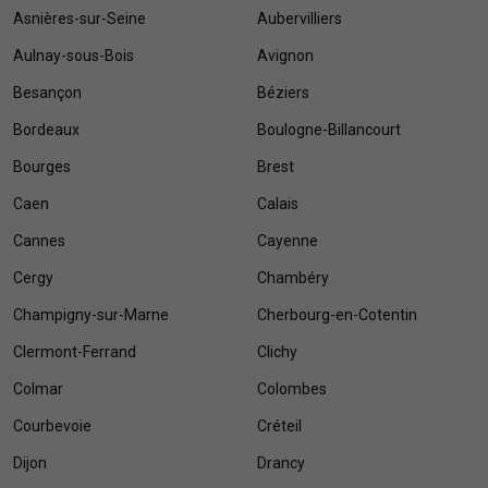
Asnières-sur-Seine
Aubervilliers
Aulnay-sous-Bois
Avignon
Besançon
Béziers
Bordeaux
Boulogne-Billancourt
Bourges
Brest
Caen
Calais
Cannes
Cayenne
Cergy
Chambéry
Champigny-sur-Marne
Cherbourg-en-Cotentin
Clermont-Ferrand
Clichy
Colmar
Colombes
Courbevoie
Créteil
Dijon
Drancy