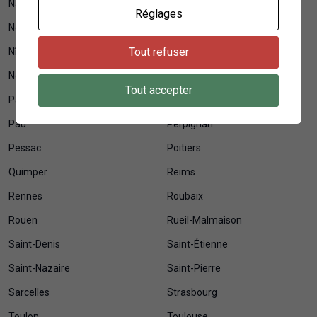
Nanterre
Nantes
Réglages
Neuilly-sur-Seine
Nice
Tout refuser
Nîmes
Niort
Noisy-le-Grand
Orléans
Tout accepter
Pantin
Paris
Pau
Perpignan
Pessac
Poitiers
Quimper
Reims
Rennes
Roubaix
Rouen
Rueil-Malmaison
Saint-Denis
Saint-Étienne
Saint-Nazaire
Saint-Pierre
Sarcelles
Strasbourg
Toulon
Toulouse