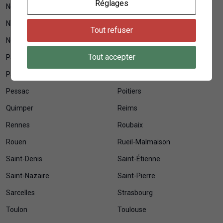
Réglages
Neuilly-sur-Seine
Nice
Nîmes
Niort
Tout refuser
Noisy-le-Grand
Orléans
Tout accepter
Pantin
Paris
Pau
Perpignan
Pessac
Poitiers
Quimper
Reims
Rennes
Roubaix
Rouen
Rueil-Malmaison
Saint-Denis
Saint-Étienne
Saint-Nazaire
Saint-Pierre
Sarcelles
Strasbourg
Toulon
Toulouse