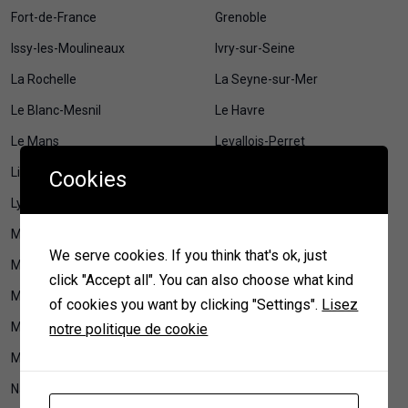
Fort-de-France
Grenoble
Issy-les-Moulineaux
Ivry-sur-Seine
La Rochelle
La Seyne-sur-Mer
Le Blanc-Mesnil
Le Havre
Le Mans
Levallois-Perret
Lille
Limoges
Cookies
Lyon
Maison et jardin
Maisons-Alfort
Mamoudzou
We serve cookies. If you think that's ok, just
Marseille
Mérignac
click "Accept all". You can also choose what kind
Metz
Montauban
of cookies you want by clicking "Settings".
Lisez
Montpellier
Montreuil
notre politique de cookie
Mulhouse
Nancy
Nanterre
Nantes