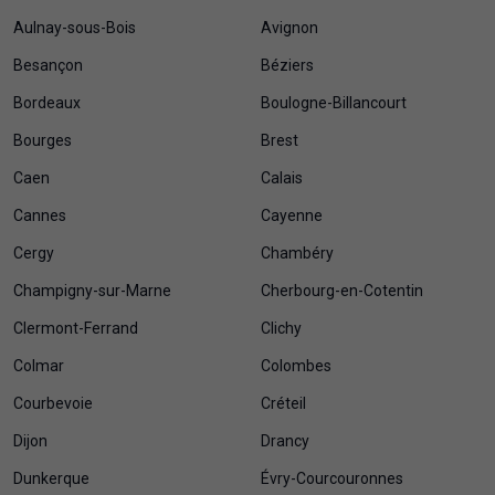
Aulnay-sous-Bois
Avignon
Besançon
Béziers
Bordeaux
Boulogne-Billancourt
Bourges
Brest
Caen
Calais
Cannes
Cayenne
Cergy
Chambéry
Champigny-sur-Marne
Cherbourg-en-Cotentin
Clermont-Ferrand
Clichy
Colmar
Colombes
Courbevoie
Créteil
Dijon
Drancy
Dunkerque
Évry-Courcouronnes