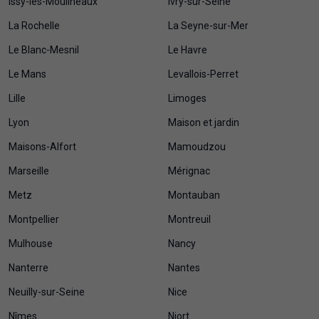
Issy-les-Moulineaux
Ivry-sur-Seine
La Rochelle
La Seyne-sur-Mer
Le Blanc-Mesnil
Le Havre
Le Mans
Levallois-Perret
Lille
Limoges
Lyon
Maison et jardin
Maisons-Alfort
Mamoudzou
Marseille
Mérignac
Metz
Montauban
Montpellier
Montreuil
Mulhouse
Nancy
Nanterre
Nantes
Neuilly-sur-Seine
Nice
Nîmes
Niort