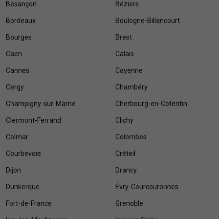
Besançon
Béziers
Bordeaux
Boulogne-Billancourt
Bourges
Brest
Caen
Calais
Cannes
Cayenne
Cergy
Chambéry
Champigny-sur-Marne
Cherbourg-en-Cotentin
Clermont-Ferrand
Clichy
Colmar
Colombes
Courbevoie
Créteil
Dijon
Drancy
Dunkerque
Évry-Courcouronnes
Fort-de-France
Grenoble