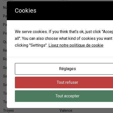
Noisy-le-Grand
Orléans
Cookies
Pantin
Paris
Pau
Perpignan
We serve cookies. If you think that's ok, just click "Acce
Pessac
Poitiers
all". You can also choose what kind of cookies you want
Quimper
Reims
clicking "Settings".
Lisez notre politique de cookie
Rennes
Roubaix
Rouen
Rueil-Malmaison
Saint-Denis
Saint-Étienne
Réglages
Saint-Nazaire
Saint-Pierre
Tout refuser
Sarcelles
Strasbourg
Toulon
Toulouse
Tout accepter
Tourcoing
Tours
Troyes
Valence