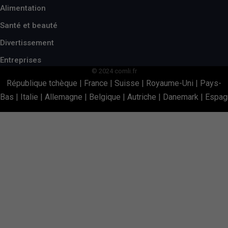
Alimentation
Santé et beauté
Divertissement
Entreprises
© 2024 comli.fr
République tchèque
|
France
|
Suisse
|
Royaume-Uni
|
Pays-
Bas
|
Italie
|
Allemagne
|
Belgique
|
Autriche
|
Danemark
|
Espag