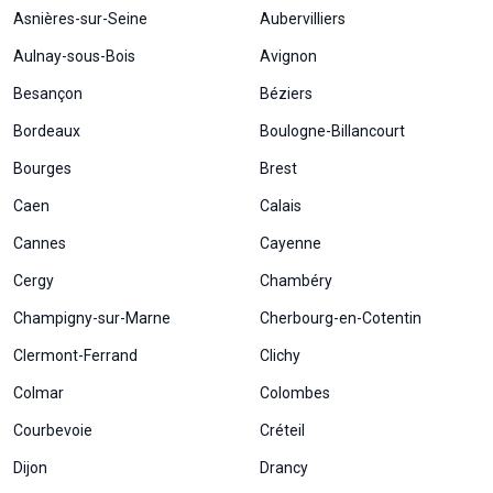
Asnières-sur-Seine
Aubervilliers
Aulnay-sous-Bois
Avignon
Besançon
Béziers
Bordeaux
Boulogne-Billancourt
Bourges
Brest
Caen
Calais
Cannes
Cayenne
Cergy
Chambéry
Champigny-sur-Marne
Cherbourg-en-Cotentin
Clermont-Ferrand
Clichy
Colmar
Colombes
Courbevoie
Créteil
Dijon
Drancy