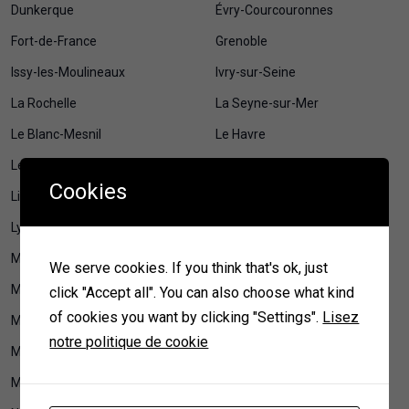
Dunkerque
Évry-Courcouronnes
Fort-de-France
Grenoble
Issy-les-Moulineaux
Ivry-sur-Seine
La Rochelle
La Seyne-sur-Mer
Le Blanc-Mesnil
Le Havre
Le Mans
Levallois-Perret
Cookies
Lille
Limoges
Lyon
Maison et jardin
Maisons-Alfort
Mamoudzou
We serve cookies. If you think that's ok, just
Marseille
Mérignac
click "Accept all". You can also choose what kind
of cookies you want by clicking "Settings".
Lisez
Metz
Montauban
notre politique de cookie
Montpellier
Montreuil
Mulhouse
Nancy