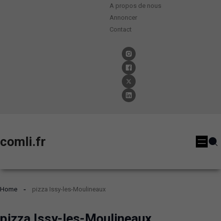
A propos de nous
Annoncer
Contact
comli.fr
Home
pizza Issy-les-Moulineaux
pizza Issy-les-Moulineaux