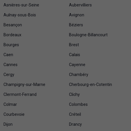
Asnières-sur-Seine
Aubervilliers
Aulnay-sous-Bois
Avignon
Besançon
Béziers
Bordeaux
Boulogne-Billancourt
Bourges
Brest
Caen
Calais
Cannes
Cayenne
Cergy
Chambéry
Champigny-sur-Marne
Cherbourg-en-Cotentin
Clermont-Ferrand
Clichy
Colmar
Colombes
Courbevoie
Créteil
Dijon
Drancy