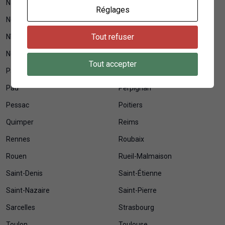
Nanterre
Nantes
Réglages
Neuilly-sur-Seine
Nice
Tout refuser
Nîmes
Niort
Noisy-le-Grand
Orléans
Tout accepter
Pantin
Paris
Pau
Perpignan
Pessac
Poitiers
Quimper
Reims
Rennes
Roubaix
Rouen
Rueil-Malmaison
Saint-Denis
Saint-Étienne
Saint-Nazaire
Saint-Pierre
Sarcelles
Strasbourg
Toulon
Toulouse