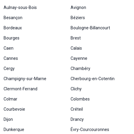
Aulnay-sous-Bois
Avignon
Besançon
Béziers
Bordeaux
Boulogne-Billancourt
Bourges
Brest
Caen
Calais
Cannes
Cayenne
Cergy
Chambéry
Champigny-sur-Marne
Cherbourg-en-Cotentin
Clermont-Ferrand
Clichy
Colmar
Colombes
Courbevoie
Créteil
Dijon
Drancy
Dunkerque
Évry-Courcouronnes