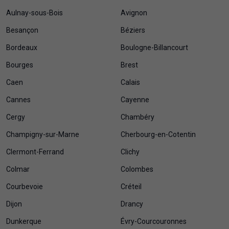
Aulnay-sous-Bois
Avignon
Besançon
Béziers
Bordeaux
Boulogne-Billancourt
Bourges
Brest
Caen
Calais
Cannes
Cayenne
Cergy
Chambéry
Champigny-sur-Marne
Cherbourg-en-Cotentin
Clermont-Ferrand
Clichy
Colmar
Colombes
Courbevoie
Créteil
Dijon
Drancy
Dunkerque
Évry-Courcouronnes