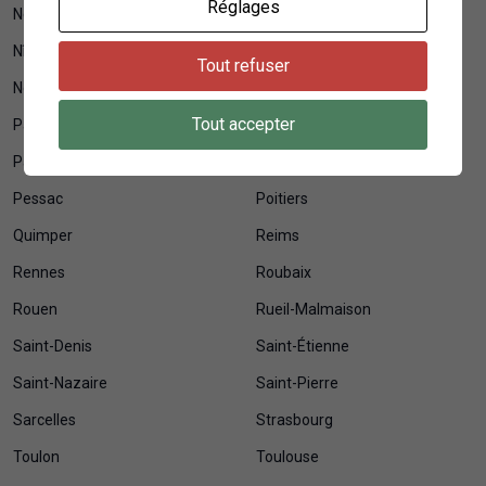
Réglages
Neuilly-sur-Seine
Nice
Nîmes
Niort
Tout refuser
Noisy-le-Grand
Orléans
Tout accepter
Pantin
Paris
Pau
Perpignan
Pessac
Poitiers
Quimper
Reims
Rennes
Roubaix
Rouen
Rueil-Malmaison
Saint-Denis
Saint-Étienne
Saint-Nazaire
Saint-Pierre
Sarcelles
Strasbourg
Toulon
Toulouse