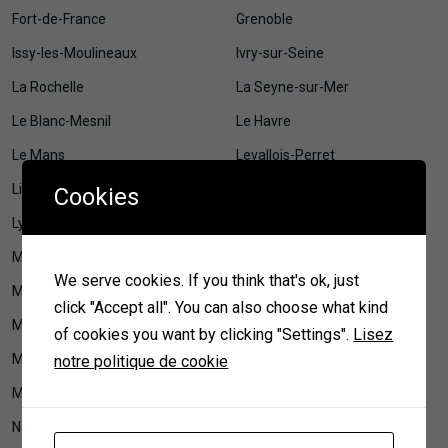
Fort-de-France
Grenoble
Issy-les-Moulineaux
Ivry-sur-Seine
La Rochelle
La Seyne-sur-Mer
Le Blanc-Mesnil
Le Havre
Le Mans
Levallois-Perret
Lille
Limoges
Cookies
Lyon
Maison et jardin
Maisons-Alfort
Mamoudzou
We serve cookies. If you think that's ok, just
Marseille
Mérignac
click "Accept all". You can also choose what kind
Metz
Montauban
of cookies you want by clicking "Settings".
Lisez
Montpellier
Montreuil
notre politique de cookie
Mulhouse
Nancy
Nanterre
Nantes