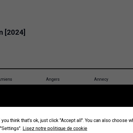
n [2024]
miens
Angers
Annecy
ubervilliers
Aulnay-sous-Bois
Avignon
ourges
Brest
Caen
hambéry
Champigny-sur-
Cherbourg-en-
Marne
Cotentin
you think that's ok, just click "Accept all". You can also choose 
ourbevoie
Créteil
Dijon
 "Settings".
Lisez notre politique de cookie