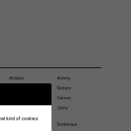
Antibes
Antony
Besançon
Béziers
Calais
Cannes
Clermont-Ferrand
Clichy
what kind of cookies
Drancy
Dunkerque