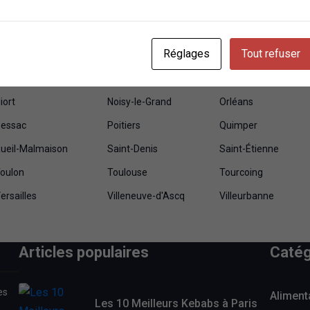
renoble
Issy-les-Moulineaux
Ivry-sur-Seine
e Mans
Levallois-Perret
Lille
Réglages
Tout refuser
Mamoudzou
Marseille
Mérignac
ulhouse
Nancy
Nanterre
iort
Noisy-le-Grand
Orléans
essac
Poitiers
Quimper
ueil-Malmaison
Saint-Denis
Saint-Étienne
oulon
Toulouse
Tourcoing
ersailles
Villeneuve-d'Ascq
Villeurbanne
Articles populaires
Catég
es
Aliment
Les 10 Meilleurs Kebabs à Paris