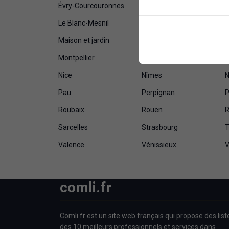
Évry-Courcouronnes
Fort-de-France
G
Le Blanc-Mesnil
Le Havre
L
Maison et jardin
Maisons-Alfort
Montpellier
Montreuil
M
Nice
Nîmes
N
Pau
Perpignan
P
Roubaix
Rouen
R
Sarcelles
Strasbourg
T
Valence
Vénissieux
V
comli.fr
Comli.fr est un site web français qui propose des list
des 10 meilleurs professionnels et services dans