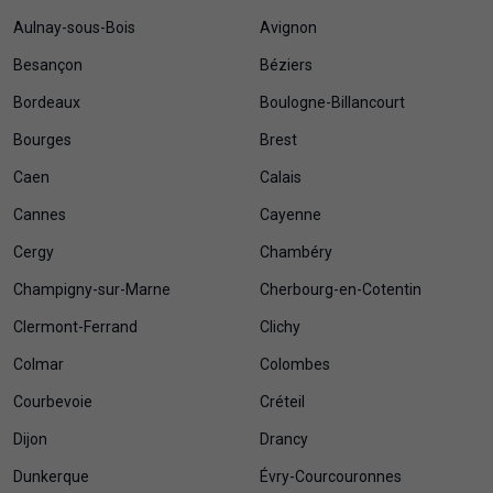
Aulnay-sous-Bois
Avignon
Besançon
Béziers
Bordeaux
Boulogne-Billancourt
Bourges
Brest
Caen
Calais
Cannes
Cayenne
Cergy
Chambéry
Champigny-sur-Marne
Cherbourg-en-Cotentin
Clermont-Ferrand
Clichy
Colmar
Colombes
Courbevoie
Créteil
Dijon
Drancy
Dunkerque
Évry-Courcouronnes