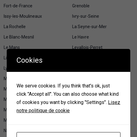
Fort-de-France
Grenoble
Issy-les-Moulineaux
Ivry-sur-Seine
La Rochelle
La Seyne-sur-Mer
Le Blanc-Mesnil
Le Havre
Le Mans
Levallois-Perret
Lille
Limoges
Cookies
Lyon
Maison et jardin
Maisons-Alfort
Mamoudzou
We serve cookies. If you think that's ok, just
Marseille
Mérignac
click "Accept all". You can also choose what kind
Metz
Montauban
of cookies you want by clicking "Settings".
Lisez
Montpellier
Montreuil
notre politique de cookie
Mulhouse
Nancy
Nanterre
Nantes