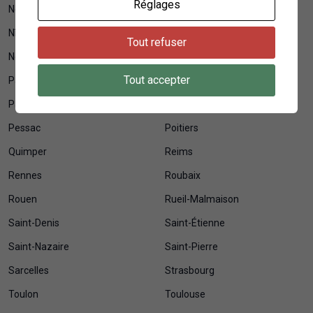
Réglages
Neuilly-sur-Seine
Nice
Nîmes
Niort
Tout refuser
Noisy-le-Grand
Orléans
Tout accepter
Pantin
Paris
Pau
Perpignan
Pessac
Poitiers
Quimper
Reims
Rennes
Roubaix
Rouen
Rueil-Malmaison
Saint-Denis
Saint-Étienne
Saint-Nazaire
Saint-Pierre
Sarcelles
Strasbourg
Toulon
Toulouse