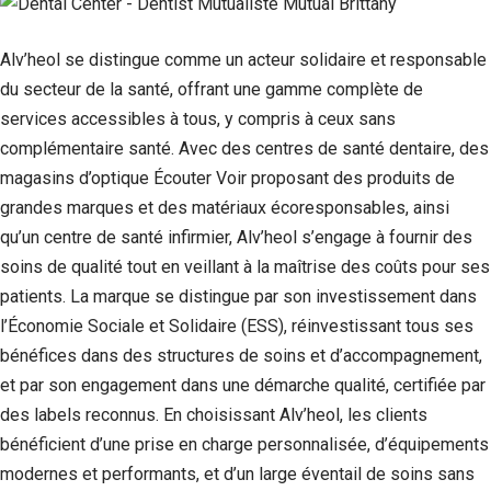
Alv’heol se distingue comme un acteur solidaire et responsable
du secteur de la santé, offrant une gamme complète de
services accessibles à tous, y compris à ceux sans
complémentaire santé. Avec des centres de santé dentaire, des
magasins d’optique Écouter Voir proposant des produits de
grandes marques et des matériaux écoresponsables, ainsi
qu’un centre de santé infirmier, Alv’heol s’engage à fournir des
soins de qualité tout en veillant à la maîtrise des coûts pour ses
patients. La marque se distingue par son investissement dans
Nécessaire
l’Économie Sociale et Solidaire (ESS), réinvestissant tous ses
Ces cookies ne
sont pas
bénéfices dans des structures de soins et d’accompagnement,
facultatifs. Ils
et par son engagement dans une démarche qualité, certifiée par
sont
nécessaires au
des labels reconnus. En choisissant Alv’heol, les clients
fonctionnement
bénéficient d’une prise en charge personnalisée, d’équipements
du site Web.
modernes et performants, et d’un large éventail de soins sans