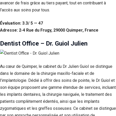
avancer de frais grâce au tiers payant, tout en contribuant à
Statistiques
l’accès aux soins pour tous.
Afin que
nous
Évaluation: 3.3/ 5 — 47
puissions
améliorer la
Adresse: 2-4 Rue du Frugy, 29000 Quimper, France
fonctionnalité
et la structure
Dentist Office – Dr. Guiol Julien
du site Web,
en fonction
de la façon
dont le site
Web est
Au cœur de Quimper, le cabinet du Dr Julien Guiol se distingue
utilisé.
dans le domaine de la chirurgie maxillo-faciale et de
l’implantologie. Dédié à offrir des soins de pointe, le Dr Guiol et
Experience
son équipe proposent une gamme étendue de services, incluant
Afin que notre
les implants dentaires, la chirurgie naviguée, le traitement des
site Web
fonctionne
patients complètement édentés, ainsi que les implants
aussi bien que
zygomatiques et les greffes osseuses. Ce cabinet se distingue
possible lors
de votre visite.
par son approche personnalisée et son utilisation de