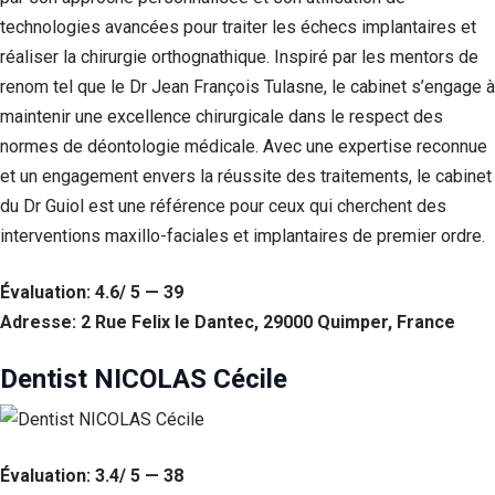
Si vous
technologies avancées pour traiter les échecs implantaires et
refusez ces
réaliser la chirurgie orthognathique. Inspiré par les mentors de
cookies,
certaines
renom tel que le Dr Jean François Tulasne, le cabinet s’engage à
fonctionnalités
maintenir une excellence chirurgicale dans le respect des
disparaîtront
du site Web.
normes de déontologie médicale. Avec une expertise reconnue
et un engagement envers la réussite des traitements, le cabinet
du Dr Guiol est une référence pour ceux qui cherchent des
Marketing
interventions maxillo-faciales et implantaires de premier ordre.
En partageant
votre intérêt et
votre
Évaluation: 4.6/ 5 — 39
comportement
Adresse: 2 Rue Felix le Dantec, 29000 Quimper, France
lorsque vous
visitez notre
site, vous
Dentist NICOLAS Cécile
augmentez les
chances de
voir du
contenu et des
offres
Évaluation: 3.4/ 5 — 38
personnalisés.