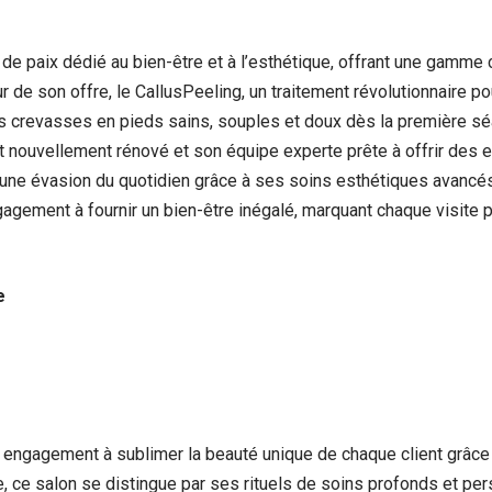
de paix dédié au bien-être et à l’esthétique, offrant une gamme
 de son offre, le CallusPeeling, un traitement révolutionnaire p
s crevasses en pieds sains, souples et doux dès la première séan
nt nouvellement rénové et son équipe experte prête à offrir des
 une évasion du quotidien grâce à ses soins esthétiques avancé
ngagement à fournir un bien-être inégalé, marquant chaque visite
e
on engagement à sublimer la beauté unique de chaque client grâc
e, ce salon se distingue par ses rituels de soins profonds et p