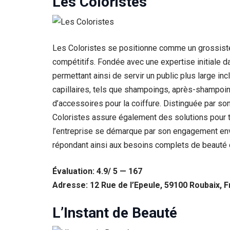
Les Coloristes
Les Coloristes se positionne comme un grossiste d
compétitifs. Fondée avec une expertise initiale d
permettant ainsi de servir un public plus large i
capillaires, tels que shampoings, après-shampoing
d’accessoires pour la coiffure. Distinguée par s
Coloristes assure également des solutions pour t
l’entreprise se démarque par son engagement enve
Nécessaire
répondant ainsi aux besoins complets de beauté d
Ces cookies ne
sont pas
Évaluation: 4.9/ 5 — 167
facultatifs. Ils
sont
Adresse: 12 Rue de l’Epeule, 59100 Roubaix, 
nécessaires au
fonctionnement
L’Instant de Beauté
du site Web.