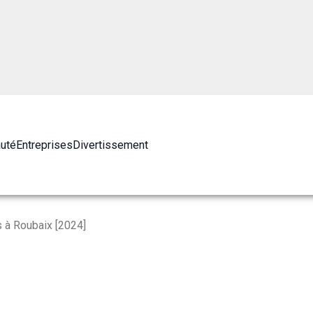
auté
Entreprises
Divertissement
s à Roubaix [2024]