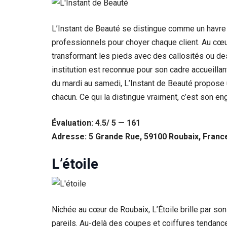
Statistiques
Afin que
L’Instant de Beauté se distingue comme un havre 
nous
professionnels pour choyer chaque client. Au cœur
puissions
améliorer la
transformant les pieds avec des callosités ou de
fonctionnalité
institution est reconnue pour son cadre accueilla
et la structure
du mardi au samedi, L’Instant de Beauté propose
du site Web,
en fonction
chacun. Ce qui la distingue vraiment, c’est son e
de la façon
dont le site
Évaluation: 4.5/ 5 — 161
Web est
utilisé.
Adresse: 5 Grande Rue, 59100 Roubaix, Franc
L’étoile
Experience
Afin que notre
site Web
fonctionne
aussi bien que
Nichée au cœur de Roubaix, L’Étoile brille par s
possible lors
pareils. Au-delà des coupes et coiffures tendanc
de votre visite.