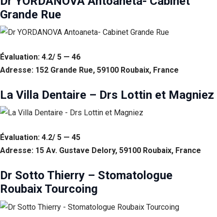
Dr YORDANOVA Antoaneta- Cabinet
Grande Rue
Statistiques
Afin que
nous
puissions
améliorer la
Évaluation: 4.2/ 5 — 46
fonctionnalité
Adresse: 152 Grande Rue, 59100 Roubaix, France
et la structure
du site Web,
en fonction
La Villa Dentaire – Drs Lottin et Magniez
de la façon
dont le site
Web est
utilisé.
Évaluation: 4.2/ 5 — 45
Adresse: 15 Av. Gustave Delory, 59100 Roubaix, France
Experience
Afin que notre
Dr Sotto Thierry – Stomatologue
site Web
Roubaix Tourcoing
fonctionne
aussi bien que
possible lors
de votre visite.