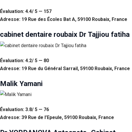
Évaluation: 4.4/ 5 — 157
Adresse: 19 Rue des Écoles Bat A, 59100 Roubaix, France
cabinet dentaire roubaix Dr Tajjiou fatiha
Évaluation: 4.2/ 5 — 80
Adresse: 19 Rue du Général Sarrail, 59100 Roubaix, France
Malik Yamani
Nécessaire
Ces cookies ne
sont pas
facultatifs. Ils
sont
Évaluation: 3.8/ 5 — 76
nécessaires au
fonctionnement
Adresse: 39 Rue de l’Epeule, 59100 Roubaix, France
du site Web.