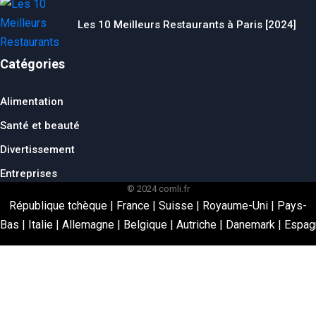
Les 10 Meilleurs Restaurants à Paris [2024]
Catégories
Alimentation
Santé et beauté
Divertissement
Entreprises
© 2024 comli.fr
République tchèque
|
France
|
Suisse
|
Royaume-Uni
|
Pays-
Bas
|
Italie
|
Allemagne
|
Belgique
|
Autriche
|
Danemark
|
Espag