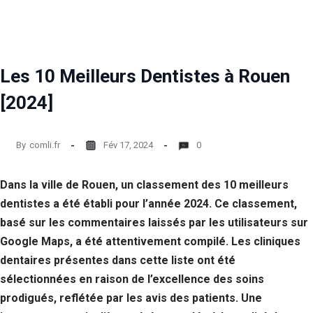
Statistiques
Afin que
nous
puissions
Les 10 Meilleurs Dentistes à Rouen
améliorer la
fonctionnalité
[2024]
et la structure
du site Web,
en fonction
de la façon
By
comli.fr
Fév 17, 2024
0
dont le site
Web est
utilisé.
Dans la ville de Rouen, un classement des 10 meilleurs
dentistes a été établi pour l’année 2024. Ce classement,
basé sur les commentaires laissés par les utilisateurs sur
Experience
Google Maps, a été attentivement compilé. Les cliniques
Afin que notre
site Web
dentaires présentes dans cette liste ont été
fonctionne
sélectionnées en raison de l’excellence des soins
aussi bien que
possible lors
prodigués, reflétée par les avis des patients. Une
de votre visite.