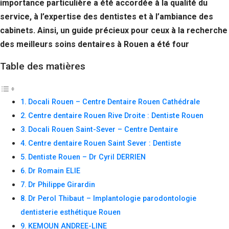
importance particulière a été accordée à la qualité du
Si vous
service, à l’expertise des dentistes et à l’ambiance des
refusez ces
cookies,
cabinets. Ainsi, un guide précieux pour ceux à la recherche
certaines
des meilleurs soins dentaires à Rouen a été four
fonctionnalités
disparaîtront
Table des matières
du site Web.
Marketing
Docali Rouen – Centre Dentaire Rouen Cathédrale
En partageant
Centre dentaire Rouen Rive Droite : Dentiste Rouen
votre intérêt et
votre
Docali Rouen Saint-Sever – Centre Dentaire
comportement
Centre dentaire Rouen Saint Sever : Dentiste
lorsque vous
Dentiste Rouen – Dr Cyril DERRIEN
visitez notre
site, vous
Dr Romain ELIE
augmentez les
Dr Philippe Girardin
chances de
voir du
Dr Perol Thibaut – Implantologie parodontologie
contenu et des
dentisterie esthétique Rouen
offres
personnalisés.
KEMOUN ANDREE-LINE