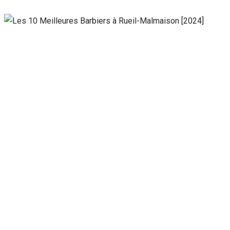
Nécessaire
Ces cookies ne
sont pas
facultatifs. Ils
sont
nécessaires au
fonctionnement
du site Web.