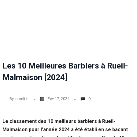
Statistiques
Afin que
nous
puissions
améliorer la
fonctionnalité
et la structure
du site Web,
en fonction
de la façon
Les 10 Meilleures Barbiers à Rueil-
dont le site
Web est
Malmaison [2024]
utilisé.
By
comli.fr
Fév 17, 2024
0
Experience
Afin que notre
site Web
fonctionne
Le classement des 10 meilleurs barbiers à Rueil-
aussi bien que
Malmaison pour l’année 2024 a été établi en se basant
possible lors
de votre visite.