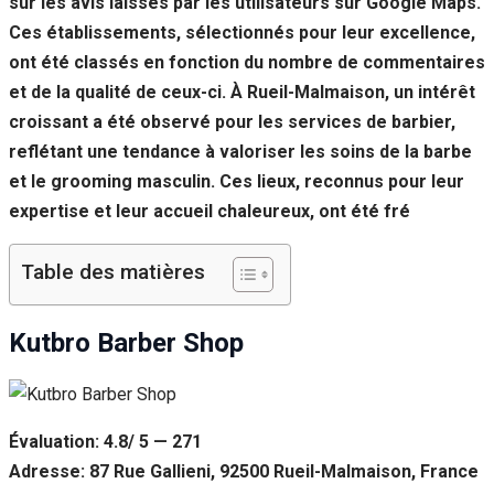
sur les avis laissés par les utilisateurs sur Google Maps.
Si vous
Ces établissements, sélectionnés pour leur excellence,
refusez ces
cookies,
ont été classés en fonction du nombre de commentaires
certaines
et de la qualité de ceux-ci. À Rueil-Malmaison, un intérêt
fonctionnalités
disparaîtront
croissant a été observé pour les services de barbier,
du site Web.
reflétant une tendance à valoriser les soins de la barbe
et le grooming masculin. Ces lieux, reconnus pour leur
expertise et leur accueil chaleureux, ont été fré
Marketing
En partageant
votre intérêt et
Table des matières
votre
comportement
lorsque vous
Kutbro Barber Shop
visitez notre
site, vous
augmentez les
chances de
voir du
Évaluation: 4.8/ 5 — 271
contenu et des
offres
Adresse: 87 Rue Gallieni, 92500 Rueil-Malmaison, France
personnalisés.