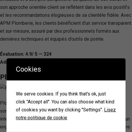
son approche orientée client se reflètent dans les avis positifs
et les recommandations élogieuses de sa clientèle fidèle. Avec
APM Plomberie, les clients bénéficient d’un service transparent
et sur-mesure, assuré par des professionnels formés aux
dernières techniques et équipés d’outils de pointe.
Évaluation: 4.9/ 5 — 324
Adresse:
Cookies
Plombier Paname
We serve cookies. If you think that's ok, just
click "Accept all". You can also choose what kind
Plombier Paname se distingue dans le nord-est parisien par
of cookies you want by clicking "Settings".
Lisez
son approche unique de la plomberie, en proposant des
notre politique de cookie
interventions rapides et professionnelles à vélo cargo. Avec un
engagement envers l’éco-responsabilité, cette entreprise offre