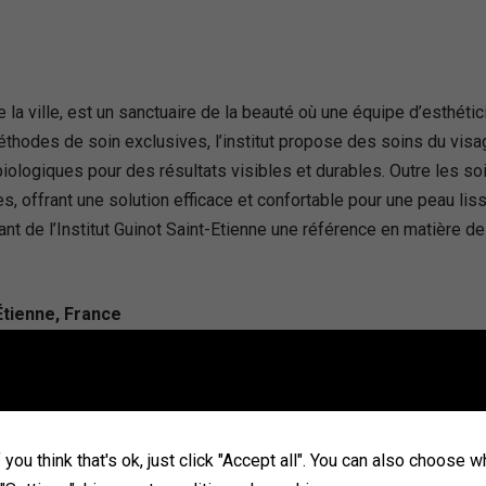
de la ville, est un sanctuaire de la beauté où une équipe d’esthét
odes de soin exclusives, l’institut propose des soins du visa
biologiques pour des résultats visibles et durables. Outre les soi
es, offrant une solution efficace et confortable pour une peau li
nt de l’Institut Guinot Saint-Etienne une référence en matière de
Étienne, France
you think that's ok, just click "Accept all". You can also choose 
re est une oasis de bien-être et de relaxation qui invite à un 