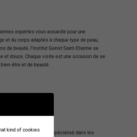
iciennes expertes vous accueille pour une
ge et du corps adaptés à chaque type de peau,
ns de beauté, l’Institut Guinot Saint-Etienne se
sse et douce. Chaque visite est une occasion de se
 bien-être et de beauté.
what kind of cookies
voyage sensoriel unique. Spécialisé dans les