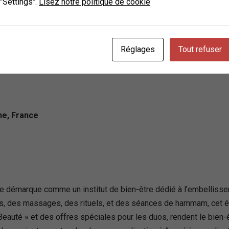
 "Settings".
Lisez notre politique de cookie
ssement propose une gamme étendue de services incluant hammam,
arfumer la peau d’essences exotiques. Avec une attention particu
n engagement à offrir une expérience authentique et apaisante. 
, promettant une détente et une évasion sans égales. L’accueil c
Réglages
Tout refuser
éopâtre une destination privilégiée pour ceux qui cherchent à 
ne, France
e démarque comme un institut de bien-être dédié à l’embellisseme
rps, des massages, des rituels, et des séances de hammam, cet 
Beauté » et des offres spéciales pour les duos, rendent le bien