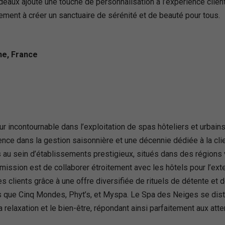
adeaux ajoute une touche de personnalisation à l’expérience clie
ent à créer un sanctuaire de sérénité et de beauté pour tous.
ne, France
ncontournable dans l’exploitation de spas hôteliers et urbains, 
ence dans la gestion saisonnière et une décennie dédiée à la cli
s au sein d’établissements prestigieux, situés dans des régions 
 mission est de collaborer étroitement avec les hôtels pour l’ext
es clients grâce à une offre diversifiée de rituels de détente et d
s que Cinq Mondes, Phyt’s, et Myspa. Le Spa des Neiges se dist
 relaxation et le bien-être, répondant ainsi parfaitement aux atte