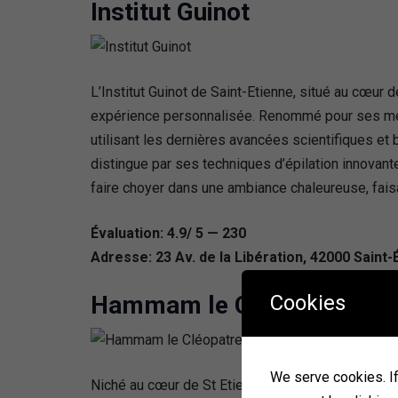
Institut Guinot
L’Institut Guinot de Saint-Etienne, situé au cœur 
expérience personnalisée. Renommé pour ses méth
utilisant les dernières avancées scientifiques et 
distingue par ses techniques d’épilation innovant
faire choyer dans une ambiance chaleureuse, faisa
Évaluation: 4.9/ 5 — 230
Adresse: 23 Av. de la Libération, 42000 Saint-
Cookies
Hammam le Cléopatre
We serve cookies. If 
Niché au cœur de St Etienne, le Hammam Le Cléopât