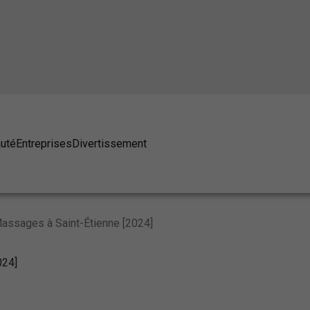
auté
Entreprises
Divertissement
assages à Saint-Étienne [2024]