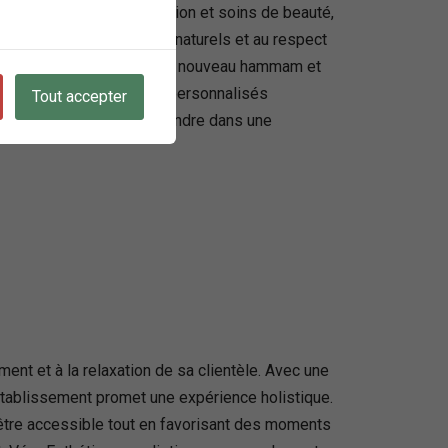
 sauna, massages, épilation et soins de beauté,
lière portée aux produits naturels et au respect
La récente introduction d’un nouveau hammam et
haleureux et les conseils personnalisés
Tout accepter
se ressourcer et à se détendre dans une
nt et à la relaxation de sa clientèle. Avec une
établissement promet une expérience holistique.
-être accessible tout en favorisant des moments