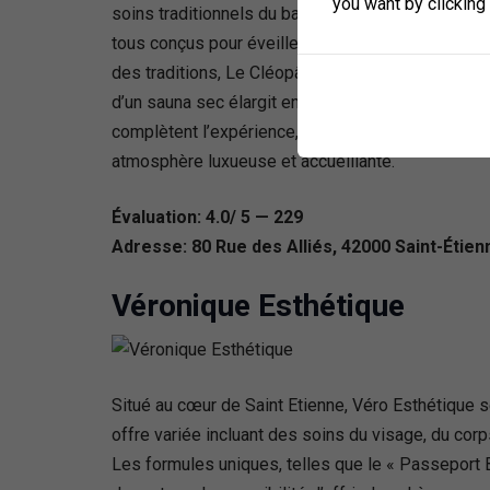
you want by clicking
soins traditionnels du bain oriental, cet établi
tous conçus pour éveiller la beauté naturelle et p
des traditions, Le Cléopâtre se distingue par so
d’un sauna sec élargit encore leur offre de soins
complètent l’expérience, faisant du Hammam Le Cl
atmosphère luxueuse et accueillante.
Évaluation: 4.0/ 5 — 229
Adresse: 80 Rue des Alliés, 42000 Saint-Étien
Véronique Esthétique
Situé au cœur de Saint Etienne, Véro Esthétique s
offre variée incluant des soins du visage, du co
Les formules uniques, telles que le « Passeport 