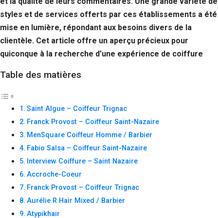
et la qualité de leurs commentaires. Une grande variété de
Si vous
styles et de services offerts par ces établissements a été
refusez ces
cookies,
mise en lumière, répondant aux besoins divers de la
certaines
clientèle. Cet article offre un aperçu précieux pour
fonctionnalités
disparaîtront
quiconque à la recherche d’une expérience de coiffure
du site Web.
Table des matières
Marketing
En partageant
Saint Algue – Coiffeur Trignac
votre intérêt et
Franck Provost – Coiffeur Saint-Nazaire
votre
comportement
MenSquare Coiffeur Homme / Barbier
lorsque vous
Fabio Salsa – Coiffeur Saint-Nazaire
visitez notre
site, vous
Interview Coiffure – Saint Nazaire
augmentez les
Accroche-Coeur
chances de
voir du
Franck Provost – Coiffeur Trignac
contenu et des
Aurélie R Hair Mixed / Barbier
offres
Atypikhair
personnalisés.