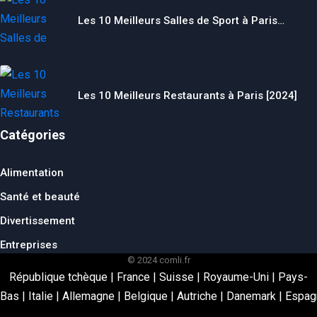
Les 10 Meilleurs Salles de Sport à Paris…
Les 10 Meilleurs Restaurants à Paris [2024]
Catégories
Alimentation
Santé et beauté
Divertissement
Entreprises
© 2024 comli.fr
République tchèque
|
France
|
Suisse
|
Royaume-Uni
|
Pays-
Bas
|
Italie
|
Allemagne
|
Belgique
|
Autriche
|
Danemark
|
Espag