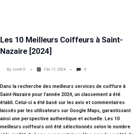
Statistiques
Afin que
nous
puissions
améliorer la
Les 10 Meilleurs Coiffeurs à Saint-
fonctionnalité
et la structure
Nazaire [2024]
du site Web,
en fonction
de la façon
dont le site
By
comli.fr
Fév 17, 2024
0
Web est
utilisé.
Dans la recherche des meilleurs services de coiffure à
Saint-Nazaire pour l’année 2024, un classement a été
Experience
établi. Celui-ci a été basé sur les avis et commentaires
Afin que notre
site Web
laissés par les utilisateurs sur Google Maps, garantissant
fonctionne
ainsi une perspective authentique et actuelle. Les 10
aussi bien que
meilleurs coiffeurs ont été sélectionnés selon le nombre
possible lors
de votre visite.