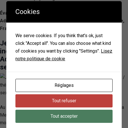
Cookies
Évaluation: 4.7/ 5 — 16
Adresse: 5B Rue de l’Étoile du Matin, 44600 Saint-Nazaire,
France
We serve cookies. If you think that's ok, just
Jeanne Lise Thiennot psychothérapie
click "Accept all". You can also choose what kind
individuelle familiale / thérapie EMDR /
of cookies you want by clicking "Settings".
Lisez
Adulte Adolescent Enfant / Violences
notre politique de cookie
sexuelles
Réglages
Tout refuser
Au cœur de Saint-Nazaire, le cabinet « Ma Psychothérapie à la
Mer » dirigé par Jeanne-Lise Thiennot, offre un espace
Tout accepter
moderne et chaleureux dédié à la thérapie individuelle et