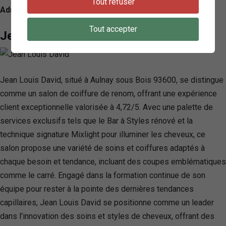
Tout refuser
Adresse: 61 Av. Jean Jaurès, 93700 Drancy, France
Tout accepter
Jean Louis David
Jean Louis David, situé à Aulnay sous Bois 93600, se distingue
comme un salon de coiffure de renom, offrant une expérience
client exceptionnelle valorisée à 4,72/5. Avec une palette de
services exclusifs tels que le Bar à Styles rénové et la
technique signature Mixlight pour illuminer les cheveux, ce
salon propose une variété de soins et coiffures adaptés à
chaque besoin et tendance, incluant des coupes emblématiques
comme le carré. Engagé dans la formation continue de son
équipe pour rester à la pointe des dernières tendances
capillaires, Jean Louis David se positionne comme un leader
dans l’innovation des soins et styles de cheveux, offrant des