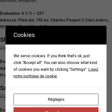
dernières tendances.
Évaluation: 4.1/ 5 — 237
Adresse: Plein Air, 192 Av. Charles Floquet C.Cial Leclerc,
93150 Le Blanc-Mesnil, France
Cookies
Shailin.K
We serve cookies. If you think that's ok, just
Évaluation: 3.9/ 5 — 225
click "Accept all". You can also choose what kind
Adresse: 2 Av. Charles Floquet, 93150 Le Blanc-Mesnil,
of cookies you want by clicking "Settings".
Lisez
France
notre politique de cookie
Salon HAÏR BEAUTY PARIS Drancy
Réglages
Évaluation: 4.5/ 5 — 198