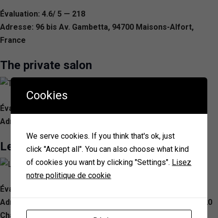
Évaluation: 4.6/ 5 — 218
Adresse: 96 bis Av. Gambetta, 94700 Maisons-Alfort,
France
The private salon
Cookies
Évaluation: 4.4/ 5 — 213
Adresse: 10 Bd Montaigut, 94000 Créteil, France
We serve cookies. If you think that's ok, just
Les Ciseaux Parisiens
click "Accept all". You can also choose what kind
of cookies you want by clicking "Settings".
Lisez
notre politique de cookie
Évaluation: 4.8/ 5 — 187
Adresse: 37 Av. du Maréchal de Lattre de Tassigny, 94220
Charenton-le-Pont, France