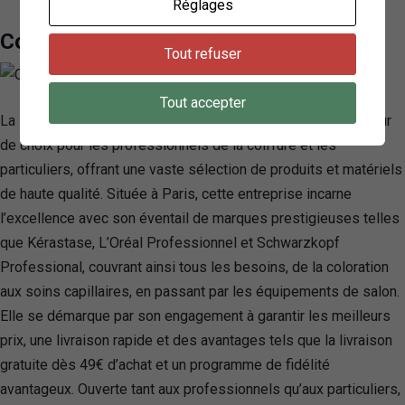
Réglages
Coiffure Du Palais
Tout refuser
Tout accepter
La Plateforme du Coiffeur se distingue comme un fournisseur
de choix pour les professionnels de la coiffure et les
particuliers, offrant une vaste sélection de produits et matériels
de haute qualité. Située à Paris, cette entreprise incarne
l’excellence avec son éventail de marques prestigieuses telles
que Kérastase, L’Oréal Professionnel et Schwarzkopf
Professional, couvrant ainsi tous les besoins, de la coloration
aux soins capillaires, en passant par les équipements de salon.
Elle se démarque par son engagement à garantir les meilleurs
prix, une livraison rapide et des avantages tels que la livraison
gratuite dès 49€ d’achat et un programme de fidélité
avantageux. Ouverte tant aux professionnels qu’aux particuliers,