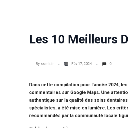
Statistiques
Afin que
nous
puissions
améliorer la
Les 10 Meilleurs D
fonctionnalité
et la structure
du site Web,
en fonction
de la façon
dont le site
By
comli.fr
Fév 17, 2024
0
Web est
utilisé.
Dans cette compilation pour l’année 2024, les
commentaires sur Google Maps. Une attention p
Experience
Afin que notre
authentique sur la qualité des soins dentaire
site Web
spécialistes, a été mise en lumière. Les crit
fonctionne
recommandés par la communauté locale figure
aussi bien que
possible lors
de votre visite.