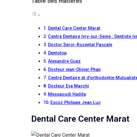
Table des matières
Si vous
refusez ces
cookies,
certaines
fonctionnalités
Dental Care Center Marat
disparaîtront
Centre Dentaire Ivry-sur-Seine : Dentiste I
du site Web.
Doctor Seror-Rozental Pascale
Dentotop
Marketing
Alexandre Guez
En partageant
Docteur jean-Olivier Phan
votre intérêt et
votre
Centre Dentaire et d’orthodontie Mutualis
comportement
Docteur Eva Macchi
lorsque vous
Messaoudi Hadda
visitez notre
site, vous
Escoz Philippe Jean Luc
augmentez les
chances de
Dental Care Center Marat
voir du
contenu et des
offres
personnalisés.