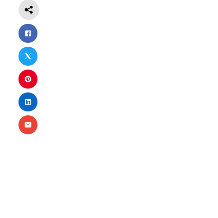
Nécessaire
Ces cookies ne
sont pas
facultatifs. Ils
sont
nécessaires au
fonctionnement
du site Web.