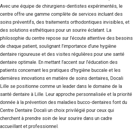
Avec une équipe de chirurgiens-dentistes expérimentés, le
centre offre une gamme complète de services incluant des
soins préventifs, des traitements orthodontiques invisibles, et
des solutions esthétiques pour un sourire éclatant. La
philosophie du centre repose sur l’écoute attentive des besoins
de chaque patient, soulignant l’importance d’une hygiène
dentaire rigoureuse et des visites régulières pour une santé
dentaire optimale. En mettant l’accent sur l’éducation des
patients concernant les pratiques d’hygiène buccale et les
dernières innovations en matière de soins dentaires, Docali
Nécessaire
Lille se positionne comme un leader dans le domaine de la
Ces cookies ne
santé dentaire à Lille. Leur approche personnalisée et la priorité
sont pas
facultatifs. Ils
donnée à la prévention des maladies bucco-dentaires font du
sont
Centre Dentaire Docali un choix privilégié pour ceux qui
nécessaires au
fonctionnement
cherchent à prendre soin de leur sourire dans un cadre
du site Web.
accueillant et professionnel.