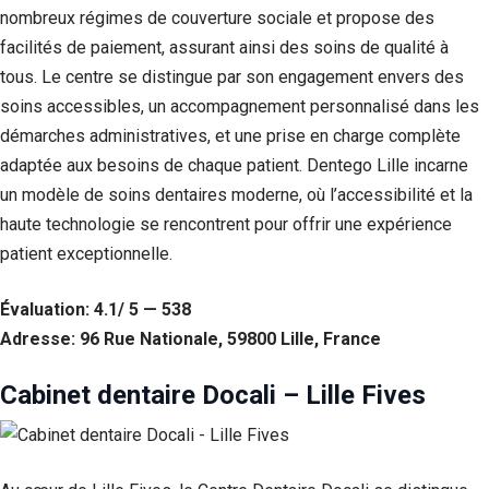
Si vous
nombreux régimes de couverture sociale et propose des
refusez ces
facilités de paiement, assurant ainsi des soins de qualité à
cookies,
tous. Le centre se distingue par son engagement envers des
certaines
fonctionnalités
soins accessibles, un accompagnement personnalisé dans les
disparaîtront
démarches administratives, et une prise en charge complète
du site Web.
adaptée aux besoins de chaque patient. Dentego Lille incarne
un modèle de soins dentaires moderne, où l’accessibilité et la
Marketing
haute technologie se rencontrent pour offrir une expérience
En partageant
patient exceptionnelle.
votre intérêt et
votre
comportement
Évaluation: 4.1/ 5 — 538
lorsque vous
Adresse: 96 Rue Nationale, 59800 Lille, France
visitez notre
site, vous
augmentez les
Cabinet dentaire Docali – Lille Fives
chances de
voir du
contenu et des
offres
personnalisés.