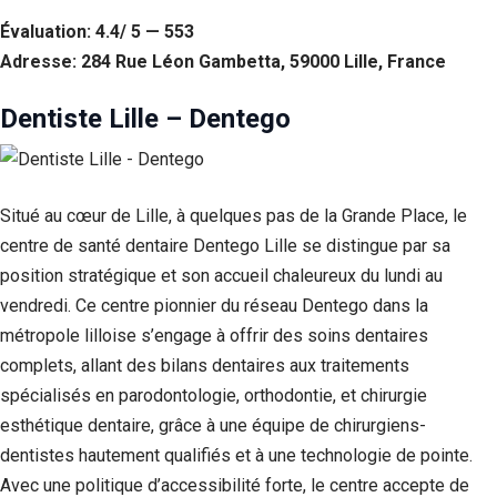
Évaluation: 4.4/ 5 — 553
Statistiques
Afin que
Adresse: 284 Rue Léon Gambetta, 59000 Lille, France
nous
puissions
Dentiste Lille – Dentego
améliorer la
fonctionnalité
et la structure
du site Web,
en fonction
Situé au cœur de Lille, à quelques pas de la Grande Place, le
de la façon
centre de santé dentaire Dentego Lille se distingue par sa
dont le site
Web est
position stratégique et son accueil chaleureux du lundi au
utilisé.
vendredi. Ce centre pionnier du réseau Dentego dans la
métropole lilloise s’engage à offrir des soins dentaires
Experience
complets, allant des bilans dentaires aux traitements
Afin que notre
spécialisés en parodontologie, orthodontie, et chirurgie
site Web
esthétique dentaire, grâce à une équipe de chirurgiens-
fonctionne
aussi bien que
dentistes hautement qualifiés et à une technologie de pointe.
possible lors
Avec une politique d’accessibilité forte, le centre accepte de
de votre visite.