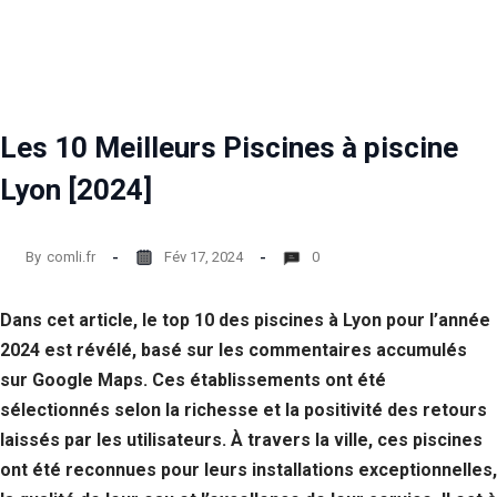
Statistiques
Afin que
nous
puissions
améliorer la
Les 10 Meilleurs Piscines à piscine
fonctionnalité
et la structure
Lyon [2024]
du site Web,
en fonction
de la façon
dont le site
By
comli.fr
Fév 17, 2024
0
Web est
utilisé.
Dans cet article, le top 10 des piscines à Lyon pour l’année
2024 est révélé, basé sur les commentaires accumulés
Experience
sur Google Maps. Ces établissements ont été
Afin que notre
site Web
sélectionnés selon la richesse et la positivité des retours
fonctionne
laissés par les utilisateurs. À travers la ville, ces piscines
aussi bien que
ont été reconnues pour leurs installations exceptionnelles,
possible lors
de votre visite.