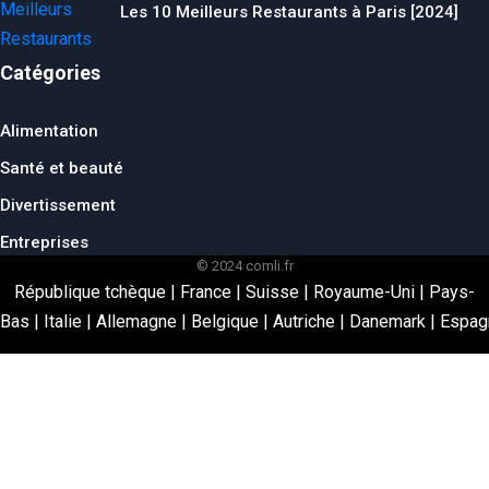
Les 10 Meilleurs Restaurants à Paris [2024]
Catégories
Alimentation
Santé et beauté
Divertissement
Entreprises
© 2024 comli.fr
République tchèque
|
France
|
Suisse
|
Royaume-Uni
|
Pays-
Bas
|
Italie
|
Allemagne
|
Belgique
|
Autriche
|
Danemark
|
Espag