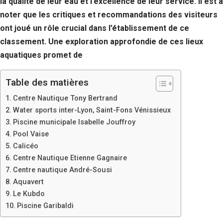
la qualité de leur eau et l’excellence de leur service. Il est à
Si vous
noter que les critiques et recommandations des visiteurs
refusez ces
cookies,
ont joué un rôle crucial dans l’établissement de ce
certaines
classement. Une exploration approfondie de ces lieux
fonctionnalités
disparaîtront
aquatiques promet de
du site Web.
Table des matières
Marketing
Centre Nautique Tony Bertrand
En partageant
Water sports inter-Lyon, Saint-Fons Vénissieux
votre intérêt et
Piscine municipale Isabelle Jouffroy
votre
Pool Vaise
comportement
lorsque vous
Calicéo
visitez notre
Centre Nautique Etienne Gagnaire
site, vous
Centre nautique André-Sousi
augmentez les
Aquavert
chances de
voir du
Le Kubdo
contenu et des
Piscine Garibaldi
offres
personnalisés.