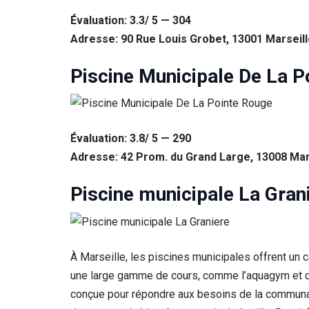
Évaluation: 3.3/ 5 — 304
Statistiques
Afin que
Adresse: 90 Rue Louis Grobet, 13001 Marseill
nous
puissions
Piscine Municipale De La P
améliorer la
fonctionnalité
et la structure
du site Web,
en fonction
Évaluation: 3.8/ 5 — 290
de la façon
dont le site
Adresse: 42 Prom. du Grand Large, 13008 Mar
Web est
utilisé.
Piscine municipale La Gran
Experience
Afin que notre
site Web
À Marseille, les piscines municipales offrent un 
fonctionne
une large gamme de cours, comme l’aquagym et de
aussi bien que
possible lors
conçue pour répondre aux besoins de la communauté
de votre visite.