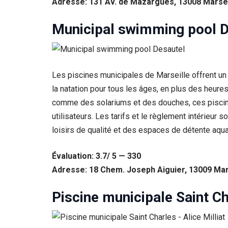
Adresse: 131 Av. de Mazargues, 13008 Marsei
Municipal swimming pool D
Les piscines municipales de Marseille offrent un 
la natation pour tous les âges, en plus des heure
comme des solariums et des douches, ces piscines 
utilisateurs. Les tarifs et le règlement intérieur
loisirs de qualité et des espaces de détente aqua
Nécessaire
Ces cookies ne
Évaluation: 3.7/ 5 — 330
sont pas
Adresse: 18 Chem. Joseph Aiguier, 13009 Mar
facultatifs. Ils
sont
nécessaires au
Piscine municipale Saint Ch
fonctionnement
du site Web.