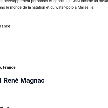
 développement personnel et sportif. Le CNM incarne un mélange
 dans le monde de la natation et du water-polo à Marseille.
France
e, France
al René Magnac