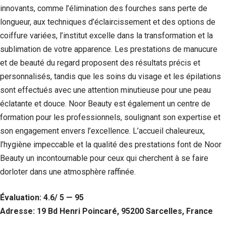
innovants, comme l’élimination des fourches sans perte de
Statistiques
longueur, aux techniques d’éclaircissement et des options de
Afin que
coiffure variées, l’institut excelle dans la transformation et la
nous
puissions
sublimation de votre apparence. Les prestations de manucure
améliorer la
et de beauté du regard proposent des résultats précis et
fonctionnalité
et la structure
personnalisés, tandis que les soins du visage et les épilations
du site Web,
sont effectués avec une attention minutieuse pour une peau
en fonction
de la façon
éclatante et douce. Noor Beauty est également un centre de
dont le site
formation pour les professionnels, soulignant son expertise et
Web est
son engagement envers l’excellence. L’accueil chaleureux,
utilisé.
l’hygiène impeccable et la qualité des prestations font de Noor
Beauty un incontournable pour ceux qui cherchent à se faire
Experience
dorloter dans une atmosphère raffinée.
Afin que notre
site Web
fonctionne
Évaluation: 4.6/ 5 — 95
aussi bien que
Adresse: 19 Bd Henri Poincaré, 95200 Sarcelles, France
possible lors
de votre visite.