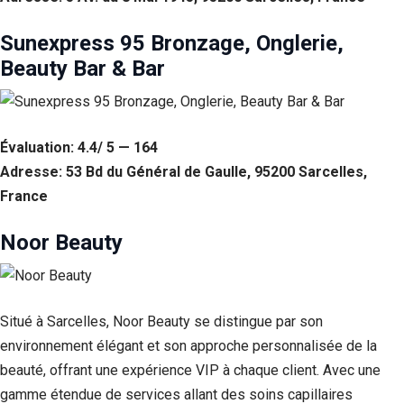
Sunexpress 95 Bronzage, Onglerie,
Beauty Bar & Bar
Évaluation: 4.4/ 5 — 164
Adresse: 53 Bd du Général de Gaulle, 95200 Sarcelles,
France
Noor Beauty
Nécessaire
Ces cookies ne
sont pas
facultatifs. Ils
Situé à Sarcelles, Noor Beauty se distingue par son
sont
nécessaires au
environnement élégant et son approche personnalisée de la
fonctionnement
beauté, offrant une expérience VIP à chaque client. Avec une
du site Web.
gamme étendue de services allant des soins capillaires