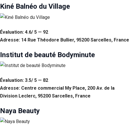
Si vous
Kiné Balnéo du Village
refusez ces
cookies,
certaines
fonctionnalités
Évaluation: 4.6/ 5 — 92
disparaîtront
du site Web.
Adresse: 14 Rue Théodore Bullier, 95200 Sarcelles, France
Institut de beauté Bodyminute
Marketing
En partageant
votre intérêt et
votre
comportement
Évaluation: 3.5/ 5 — 82
lorsque vous
Adresse: Centre commercial My Place, 200 Av. de la
visitez notre
Division Leclerc, 95200 Sarcelles, France
site, vous
augmentez les
chances de
Naya Beauty
voir du
contenu et des
offres
personnalisés.