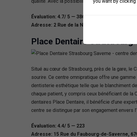
you want by clicking
qualité. Avec la possibilité de prendre rendez-vo
Évaluation: 4.7/ 5 — 386
Adresse: 2 Rue de la Nuée-Bleue, 67000 Stra
Place Dentaire Strasbourg 
Situé au cœur de Strasbourg, près de la gare, le 
sourire. Ce centre omnipratique offre une gamme c
dentisterie esthétique telle que le blanchiment 
chaque patient, y compris ceux bénéficiant de la C
dentaires Place Dentaire, il bénéficie d’une exper
centre se distingue par son engagement envers l’e
Évaluation: 4.4/ 5 — 223
Adresse: 15 Rue du Faubourg-de-Saverne, 67