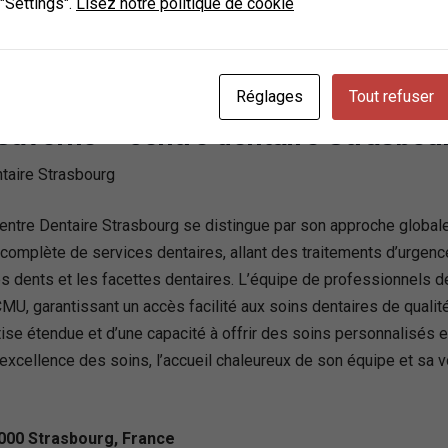
 "Settings".
Lisez notre politique de cookie
us en ligne, Clinadent facilite l’accès à des soins de santé exc
sbourg, France
Réglages
Tout refuser
Saverne – centre dentaire Strasbou
Centre Dentaire Strasbourg se distingue par son approche globale
omplète de services dentaires, allant des traitements d’urgence,
des dents et les facettes dentaires. L’équipe de professionnels
MU, garantissant un accès facilité aux soins dentaires de qualité
tise étendue et d’une capacité à offrir des soins personnalisés 
xcellence des soins, l’accueil chaleureux de son équipe et sa vo
000 Strasbourg, France