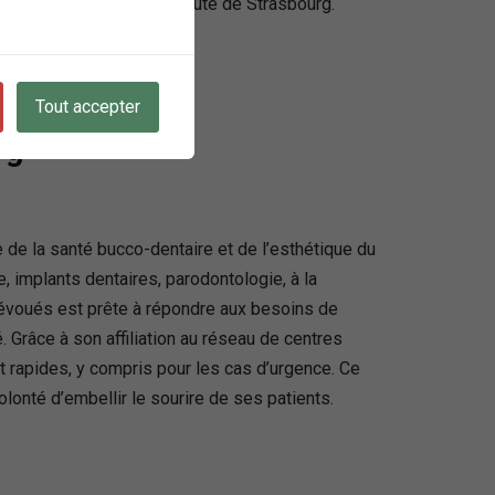
eptionnels pour la communauté de Strasbourg.
Tout accepter
rg
 de la santé bucco-dentaire et de l’esthétique du
 implants dentaires, parodontologie, à la
 dévoués est prête à répondre aux besoins de
. Grâce à son affiliation au réseau de centres
et rapides, y compris pour les cas d’urgence. Ce
lonté d’embellir le sourire de ses patients.