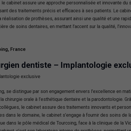
 le cabinet assure une approche personnalisée et innovante du so
ant des traitements précis et efficaces à ses patients. Le cabin
a réalisation de prothèses, assurant ainsi une qualité et une rap
ère de soins dentaires, en mettant l’accent sur la qualité, l’innova
ing, France
rgien dentiste – Implantologie excl
oing, se distingue par son engagement envers l’excellence en ma
 la chirurgie orale à l’esthétique dentaire et la parodontologie.
s collègues, le cabinet assure des traitements innovants et pers
es dans le domaine, le cabinet s’engage à fournir des soins de l
que dans le pôle médical de Tourcoing, face à la clinique de la Vic
cabinet, c’est son laboratoire interne de prothèses, permettant u