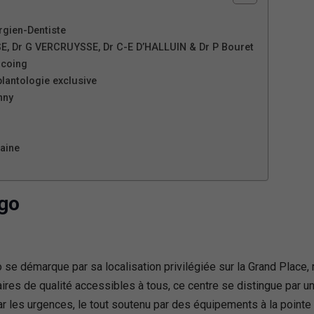
rgien-Dentiste
SE, Dr G VERCRUYSSE, Dr C-E D’HALLUIN & Dr P Bouret
rcoing
plantologie exclusive
nny
taine
ego
e démarque par sa localisation privilégiée sur la Grand Place, r
res de qualité accessibles à tous, ce centre se distingue par un
par les urgences, le tout soutenu par des équipements à la pointe