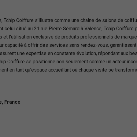
 Tchip Coiffure s’illustre comme une chaîne de salons de coiffure
t celui situé au 21 rue Pierre Sémard à Valence, Tchip Coiffure
is et l’utilisation exclusive de produits professionnels de marq
ur capacité à offrir des services sans rendez-vous, garantissant 
ssurent une expertise en constante évolution, répondant aux be
chip Coiffure se positionne non seulement comme un acteur incon
ent en tant qu’espace accueillant où chaque visite se transfor
e, France