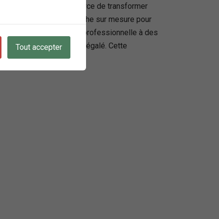
 cette entreprise s’efforce de transformer
novation, guident son approche sur mesure pour
llant de la photographie professionnelle à des
e et un souci du détail inégalé. Cette
Tout accepter
 marque réfléchie.