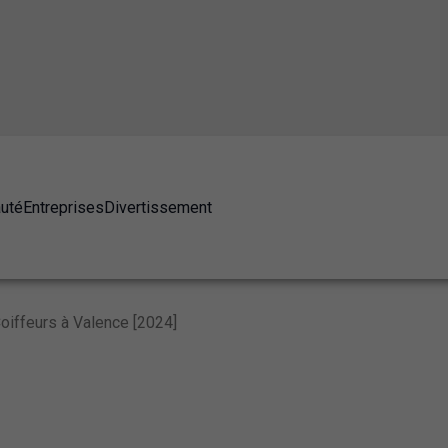
auté
Entreprises
Divertissement
oiffeurs à Valence [2024]