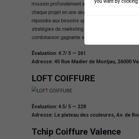
you want by clicking
mission profondément ancrée dans la valorisatio
chaque projet en une œuvre d’art unique. Ses valeu
répondre aux besoins spécifiques de chaque clien
stratégies de marketing numérique ciblées, se dis
combinaison gagnante attire un public cible à la r
Évaluation: 4.7/ 5 — 261
Adresse: 45 Rue Madier de Montjau, 26000 Va
LOFT COIFFURE
Évaluation: 4.5/ 5 — 228
Adresse: Le plateau des couleures, Av. de R
Tchip Coiffure Valence