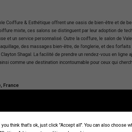
e Coiffure & Esthétique offrent une oasis de bien-être et de be
oiffure mixte, ces salons se distinguent par leur adoption de te
e et un service personnalisé. Outre la coiffure, le salon de Vale
aquillage, des massages bien-être, de l’onglerie, et des forfaits
ayton Shagal. La facilité de prendre un rendez-vous en ligne ajou
ainsi comme une destination incontournable pour ceux qui cherche
e, France
you think that's ok, just click "Accept all". You can also choose 
par son engagement envers l’excellence dans le domaine de la p