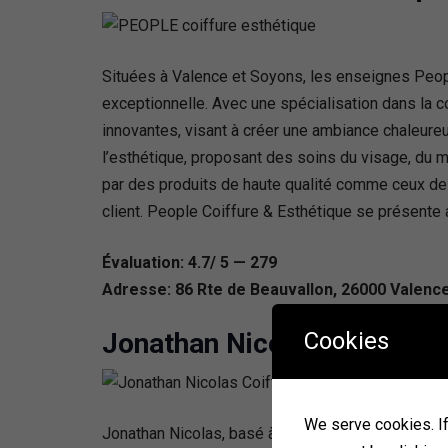
Situées à Valence et Soyons, les enseignes Peopl
exceptionnelle. Avec une spécialisation dans la c
innovantes, visant à créer une ambiance chaleureus
l’esthétique, proposant des soins du visage, du m
par des produits de haute qualité comme ceux de Cl
client. People Coiffure & Esthétique se présente 
Évaluation: 4.7/ 5 — 279
Adresse: 86 Rte de Beauvallon, 26000 Valenc
Cookies
Jonathan Nicolas Coiffure
We serve cookies. If 
Jonathan Nicolas, basé à Valence, se distingue 