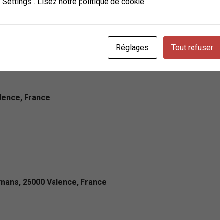
 "Settings".
Lisez notre politique de cookie
n des marques et des moments à travers des visuels saisissants,
rs fondamentales, centrées sur la créativité, l’intégrité et l’in
t. Jonathan Nicolas offre une gamme de services spécialisés, a
tinguant ainsi de ses concurrents par une approche personnalisé
Réglages
Tout refuser
echerche d’une excellence visuelle inégalée et d’une stratégie de
lence, France
omans, 26000 Valence, France