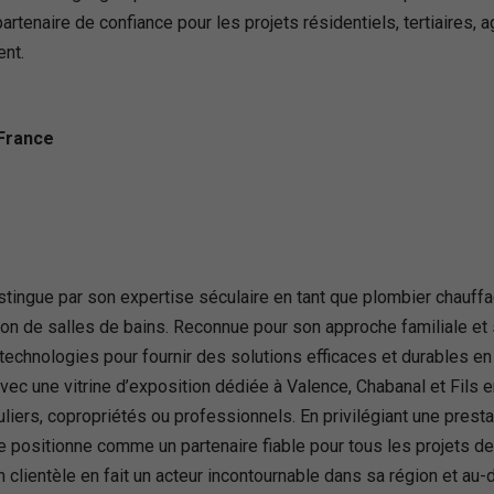
enaire de confiance pour les projets résidentiels, tertiaires, a
ent.
 France
stingue par son expertise séculaire en tant que plombier chauf
tion de salles de bains. Reconnue pour son approche familiale et
technologies pour fournir des solutions efficaces et durables e
ec une vitrine d’exposition dédiée à Valence, Chabanal et Fils en
culiers, copropriétés ou professionnels. En privilégiant une prest
e positionne comme un partenaire fiable pour tous les projets de
on clientèle en fait un acteur incontournable dans sa région et au-d