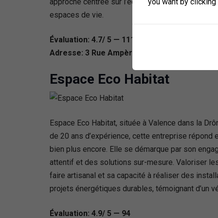
you want by clicking
approche centrée sur l’économie d’énergie et le co
espaces de vie.
Évaluation: 4.7/ 5 — 111
Adresse: 3 Rue Ampère, 26800 Portes-lès-Va
Espace Eco Habitat
Espace Eco Habitat, située à Valence dans la Drô
de 20 ans d’expérience, cette entreprise répond ef
bien plus encore. Elle se démarque par son engage
attentif et des solutions sur-mesure. Valoriser l
faire artisanal et sa capacité à réaliser des inst
projets énergétiques durables, témoignant d’un vé
Évaluation: 4.9/ 5 — 94