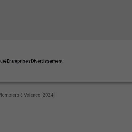
auté
Entreprises
Divertissement
Plombiers à Valence [2024]