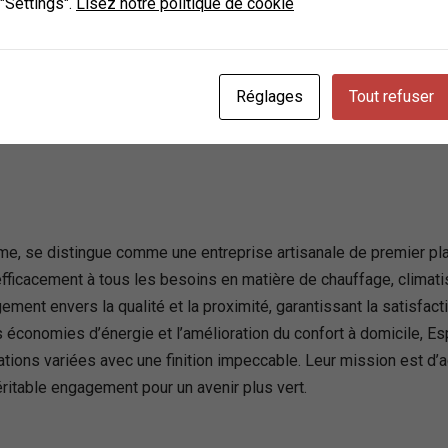
 "Settings".
Lisez notre politique de cookie
nfort, faisant d’elle un choix privilégié pour ceux qui cherchent 
Réglages
Tout refuser
lence, France
me, se distingue comme une entreprise artisanale de premier pla
ficacement à tous les besoins en matière de chauffage, climatisat
ment envers la qualité et la proximité, garantissant la satisfact
es économies d’énergie et l’amélioration du confort à domicile, 
allations variées avec une finition impeccable. Leur mission est d
ritable engagement pour un avenir plus vert.