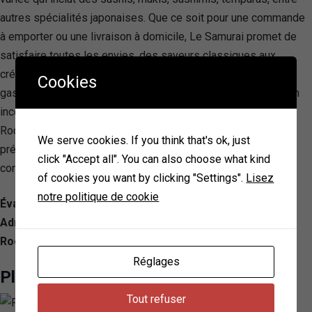
autres spécialités japonaises. Que ce soit pour une commande
à emporter ou une livraison à domicile, Le Samurai promet de
satisfaire toutes les envies, des saveurs classiques aux
créations originales. Engagé à enrichir votre exploration de la
Cookies
gastronomie asiatique, ce restaurant se positionne comme un
incontournable pour les amateurs de cuisine japonaise à
Rocquencourt. L’accueil chaleureux, les plats savoureux
We serve cookies. If you think that's ok, just
préparés avec soin, et la facilité de commande en ligne
click "Accept all". You can also choose what kind
contribuent à faire de Le Samurai une destination prisée.
of cookies you want by clicking "Settings".
Lisez
notre politique de cookie
Évaluation: 4.6/ 5 — 429
Adresse: 18 Rte de Versailles, 78150 Le Chesnay-
Rocquencourt, France
Réglages
Planet Sushi
Tout refuser