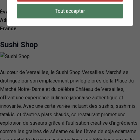
Tout accepter
Évaluation: 3.9/ 5 — 396
Adresse: 25 Rue du Maréchal Foch, 78000 Versailles,
France
Sushi Shop
Au cœur de Versailles, le Sushi Shop Versailles Marché se
distingue par son emplacement privilégié près de la Place du
Marché Notre-Dame et du célèbre Château de Versailles,
offrant une expérience culinaire japonaise authentique et
innovante. Avec une carte variée incluant des sushis, sashimis,
tatakis, et d’autres plats chauds, ce restaurant promet une
explosion de saveurs grâce à l’utilisation créative d’ingrédients
comme les graines de sésame ou les fèves de soja edamame.
La possibilité de commander en ligne, par téléphone ou via le