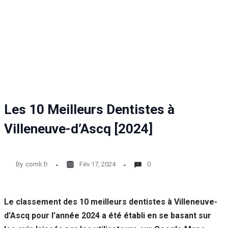
Statistiques
Afin que
nous
puissions
améliorer la
fonctionnalité
et la structure
du site Web,
en fonction
de la façon
Les 10 Meilleurs Dentistes à
dont le site
Web est
Villeneuve-d’Ascq [2024]
utilisé.
By
comli.fr
Fév 17, 2024
0
Experience
Afin que notre
site Web
fonctionne
Le classement des 10 meilleurs dentistes à Villeneuve-
aussi bien que
d’Ascq pour l’année 2024 a été établi en se basant sur
possible lors
de votre visite.