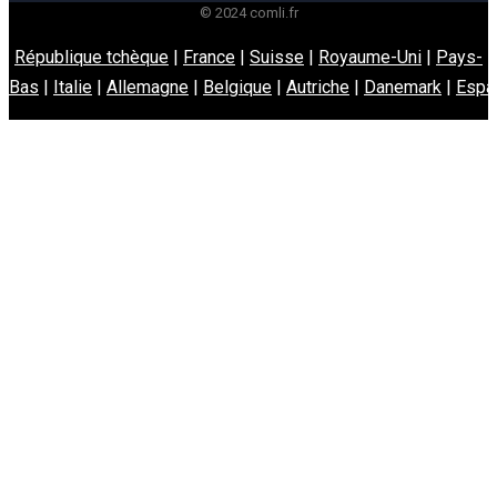
© 2024 comli.fr
République tchèque
|
France
|
Suisse
|
Royaume-Uni
|
Pays-
Bas
|
Italie
|
Allemagne
|
Belgique
|
Autriche
|
Danemark
|
Espa