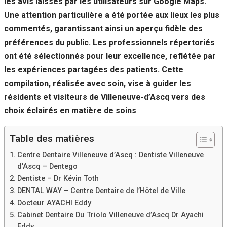
les avis laissés par les utilisateurs sur Google Maps.
Si vous
Une attention particulière a été portée aux lieux les plus
refusez ces
cookies,
commentés, garantissant ainsi un aperçu fidèle des
certaines
préférences du public. Les professionnels répertoriés
fonctionnalités
disparaîtront
ont été sélectionnés pour leur excellence, reflétée par
du site Web.
les expériences partagées des patients. Cette
compilation, réalisée avec soin, vise à guider les
résidents et visiteurs de Villeneuve-d’Ascq vers des
Marketing
En partageant
choix éclairés en matière de soins
votre intérêt et
votre
Table des matières
comportement
lorsque vous
Centre Dentaire Villeneuve d’Ascq : Dentiste Villeneuve
visitez notre
d’Ascq – Dentego
site, vous
augmentez les
Dentiste – Dr Kévin Toth
chances de
DENTAL WAY – Centre Dentaire de l’Hôtel de Ville
voir du
Docteur AYACHI Eddy
contenu et des
offres
Cabinet Dentaire Du Triolo Villeneuve d’Ascq Dr Ayachi
personnalisés.
Eddy