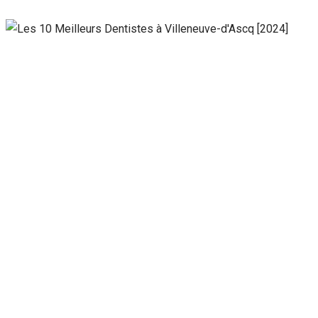
Nécessaire
Ces cookies ne
sont pas
facultatifs. Ils
sont
nécessaires au
fonctionnement
du site Web.