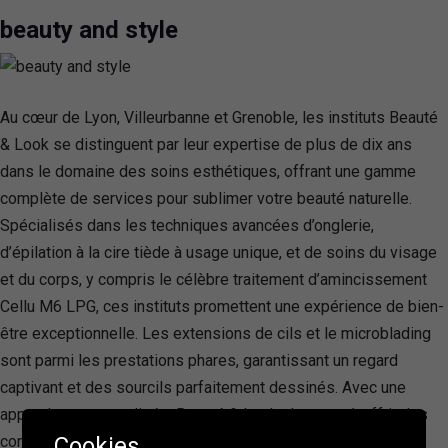
beauty and style
Au cœur de Lyon, Villeurbanne et Grenoble, les instituts Beauté
& Look se distinguent par leur expertise de plus de dix ans
dans le domaine des soins esthétiques, offrant une gamme
complète de services pour sublimer votre beauté naturelle.
Spécialisés dans les techniques avancées d’onglerie,
d’épilation à la cire tiède à usage unique, et de soins du visage
et du corps, y compris le célèbre traitement d’amincissement
Cellu M6 LPG, ces instituts promettent une expérience de bien-
être exceptionnelle. Les extensions de cils et le microblading
sont parmi les prestations phares, garantissant un regard
captivant et des sourcils parfaitement dessinés. Avec une
approche personnalisée, Beauté & Look s’engage à offrir des
Cookies
conseils et des soins adaptés à chaque type de peau et à