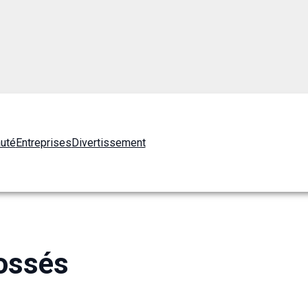
auté
Entreprises
Divertissement
ossés