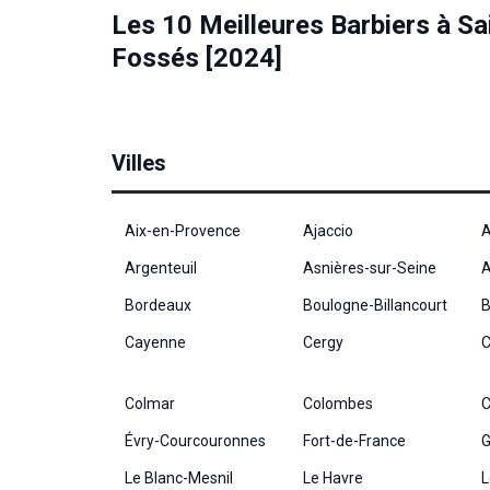
Les 10 Meilleures Barbiers à S
Fossés [2024]
Villes
Aix-en-Provence
Ajaccio
A
Argenteuil
Asnières-sur-Seine
A
Bordeaux
Boulogne-Billancourt
B
Cayenne
Cergy
C
Colmar
Colombes
C
Évry-Courcouronnes
Fort-de-France
G
Le Blanc-Mesnil
Le Havre
L