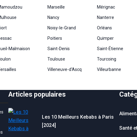
Mamoudzou
Marseille
Mérignac
ulhouse
Nancy
Nanterre
iort
Noisy-le-Grand
Orléans
essac
Poitiers
Quimper
ueil-Malmaison
Saint-Denis
Saint-Étienne
oulon
Toulouse
Tourcoing
ersailles
Villeneuve-d'Ascq
Villeurbanne
Articles populaires
Catég
es
Aliment
Les 10 Meilleurs Kebabs à Paris
[2024]
Santé e
es