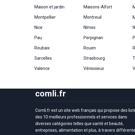
Maison et jardin
Maisons-Alfort
Montpellier
Montreuil
M
Nice
Nîmes
N
Pau
Perpignan
P
Roubaix
Rouen
R
Sarcelles
Strasbourg
T
Valence
Vénissieux
V
comli.fr
Comli.fr est un site web français qui propose des list
des 10 meilleurs professionnels et services dans
diverses catégories telles que santé et beauté,
entreprises, alimentation et plus, à travers différent