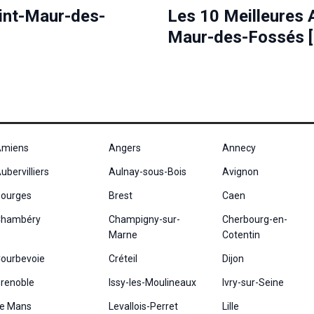
aint-Maur-des-
Les 10 Meilleures 
Maur-des-Fossés 
miens
Angers
Annecy
ubervilliers
Aulnay-sous-Bois
Avignon
ourges
Brest
Caen
hambéry
Champigny-sur-
Cherbourg-en-
Marne
Cotentin
ourbevoie
Créteil
Dijon
renoble
Issy-les-Moulineaux
Ivry-sur-Seine
e Mans
Levallois-Perret
Lille