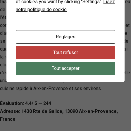
of cookies you want by clicking "Settings".
Lisez
fast-food distinguée par son unique méthode de cuisson au feu
notre politique de cookie
de bois. Sous la direction de Malik, le gérant passionné,
l’établissement promet une expérience culinaire originale et
conviviale, offrant une large variété de pizzas, de sandwichs, et
d’autres délices fast-food, adaptés à tous les goûts. La Galice
Réglages
se démarque par son engagement à utiliser des ingrédients de
qualité, combinés à une touche de créativité, garantissant ainsi
Tout refuser
la régularité d’un goût unique qui a su conquérir le cœur de sa
clientèle. Ce qui rend La Galice particulièrement remarquable,
Tout accepter
c’est son accueil chaleureux et son service rapide, faisant d’elle
une destination incontournable pour les amateurs de bonne
cuisine rapide à Aix-en-Provence et ses environs.
Évaluation: 4.4/ 5 — 244
Adresse: 1430 Rte de Galice, 13090 Aix-en-Provence,
France