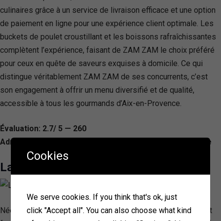
culinaires grâce à un service de livraison efficace et une option
de paiement en ligne pour une expérience client optimale. Les
buckets de poulet croustillant et les boissons rafraîchissantes
complètent l’expérience, faisant de ZAM ZAM le choix préféré
pour ceux en quête de saveurs exquises à domicile. Ce qui
distingue véritablement ZAM ZAM de ses concurrents, c’est
son engagement à offrir un menu diversifié et de qualité,
accessible à tous les gourmands d’Aix-en-Provence.
Évaluation: 2.7/ 5 — 260
Adresse: 7 Cr Gambetta, 13100 Aix-en-Provence, France
Cookies
La Galice
We serve cookies. If you think that's ok, just
click "Accept all". You can also choose what kind
Née en 2017 à Aix-en-Provence, La Galice est une pizzeria et