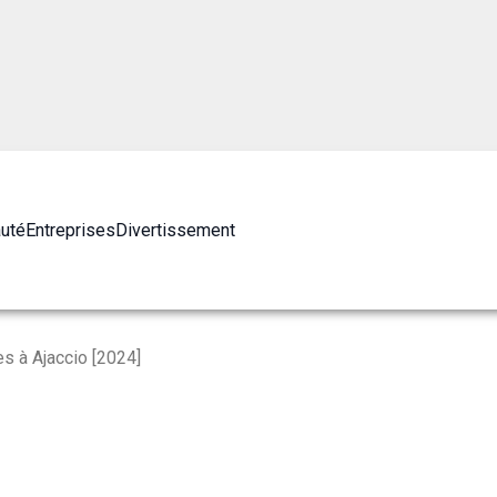
auté
Entreprises
Divertissement
s à Ajaccio [2024]