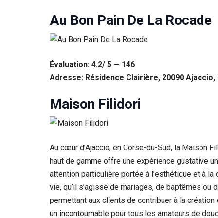
Statistiques
Au Bon Pain De La Rocade
Afin que
nous
puissions
améliorer la
fonctionnalité
Évaluation: 4.2/ 5 — 146
et la structure
Adresse: Résidence Clairière, 20090 Ajaccio,
du site Web,
en fonction
de la façon
Maison Filidori
dont le site
Web est
utilisé.
Au cœur d’Ajaccio, en Corse-du-Sud, la Maison Fild
Experience
haut de gamme offre une expérience gustative uniq
Afin que notre
attention particulière portée à l’esthétique et à 
site Web
vie, qu’il s’agisse de mariages, de baptêmes ou 
fonctionne
aussi bien que
permettant aux clients de contribuer à la créatio
possible lors
un incontournable pour tous les amateurs de douc
de votre visite.