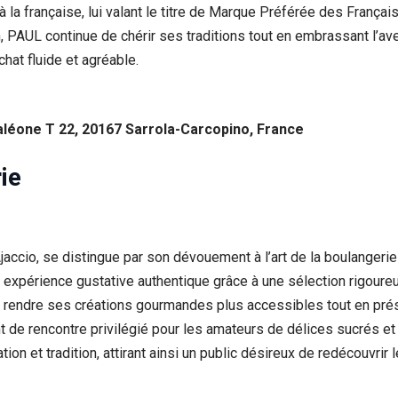
à la française, lui valant le titre de Marque Préférée des França
n, PAUL continue de chérir ses traditions tout en embrassant l’av
hat fluide et agréable.
léone T 22, 20167 Sarrola-Carcopino, France
ie
jaccio, se distingue par son dévouement à l’art de la boulangeri
ne expérience gustative authentique grâce à une sélection rigoure
rendre ses créations gourmandes plus accessibles tout en préser
t de rencontre privilégié pour les amateurs de délices sucrés et
ion et tradition, attirant ainsi un public désireux de redécouvrir