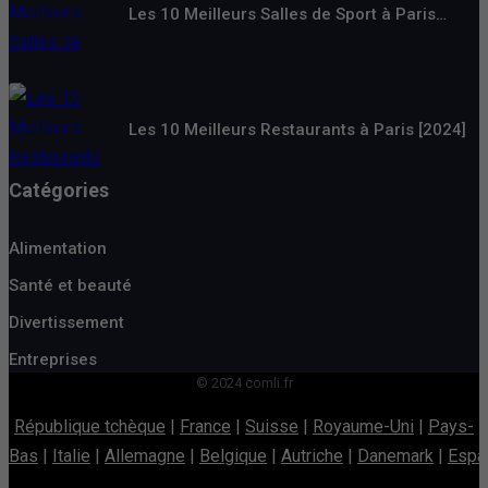
Les 10 Meilleurs Salles de Sport à Paris…
Les 10 Meilleurs Restaurants à Paris [2024]
Catégories
Alimentation
Santé et beauté
Divertissement
Entreprises
© 2024 comli.fr
République tchèque
|
France
|
Suisse
|
Royaume-Uni
|
Pays-
Bas
|
Italie
|
Allemagne
|
Belgique
|
Autriche
|
Danemark
|
Espa