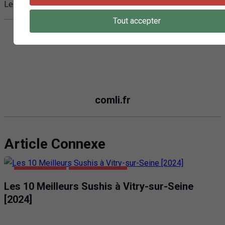
Les données proviennent du jour :
31.01.2024
Tout accepter
comli.fr
Article Connexe
ALIMENTATION
VITRY-SUR-SEINE
Les 10 Meilleurs Sushis à Vitry-sur-Seine
[2024]