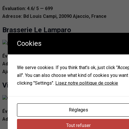
Évaluation: 4.6/ 5 — 699
Adresse: Bd Louis Campi, 20090 Ajaccio, France
Brasserie Le Lamparo
Cookies
Évaluation: 4.2/ 5 — 696
Adresse: Diamant, 1 Rue Bd Pascal Rossini, 20000
We serve cookies. If you think that's ok, just click "Acce
Ajaccio, France
all". You can also choose what kind of cookies you want
clicking "Settings".
Lisez notre politique de cookie
Via Roma
Réglages
Évaluation: 4.6/ 5 — 687
Adresse: 6 Rue Roi de Rome, 20000 Ajaccio, France
Tout refuser