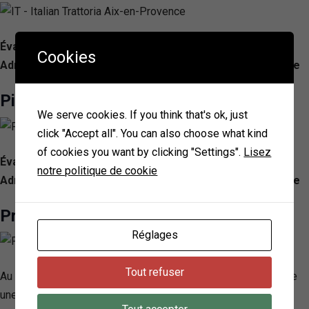
Évaluation: 4.3/ 5 — 986
Cookies
Adresse: 37 Cr Mirabeau, 13100 Aix-en-Provence, France
Pizza Papa
We serve cookies. If you think that's ok, just
click "Accept all". You can also choose what kind
of cookies you want by clicking "Settings".
Lisez
Évaluation: 3.6/ 5 — 935
notre politique de cookie
Adresse: 33 Cr Mirabeau, 13100 Aix-en-Provence, France
Prima Pasta
Réglages
Tout refuser
Au cœur d’Aix-en-Provence, Prima Pasta se distingue comme
une véritable institution de la cuisine italienne, ancrée dans