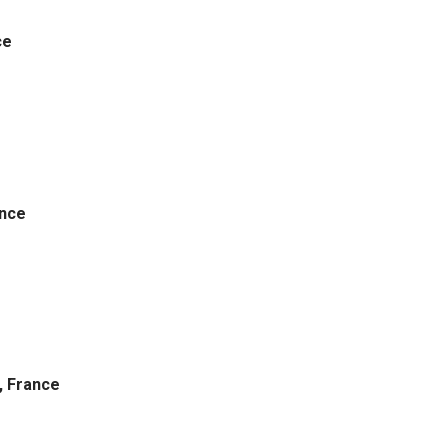
ce
ance
, France