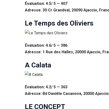
Évaluation: 4.5/ 5 — 407
Statistiques
Adresse: 30 Cr Grandval, 20090 Ajaccio, Fran
Afin que
nous
Le Temps des Oliviers
puissions
améliorer la
fonctionnalité
et la structure
du site Web,
Évaluation: 4.6/ 5 — 386
en fonction
de la façon
Adresse: 1 Rue des Halles, 20000 Ajaccio, Fr
dont le site
Web est
A Calata
utilisé.
Experience
Afin que notre
Évaluation: 4.2/ 5 — 363
site Web
Adresse: Bd Danièle Casanova, 20000 Ajaccio
fonctionne
aussi bien que
possible lors
LE CONCEPT
de votre visite.