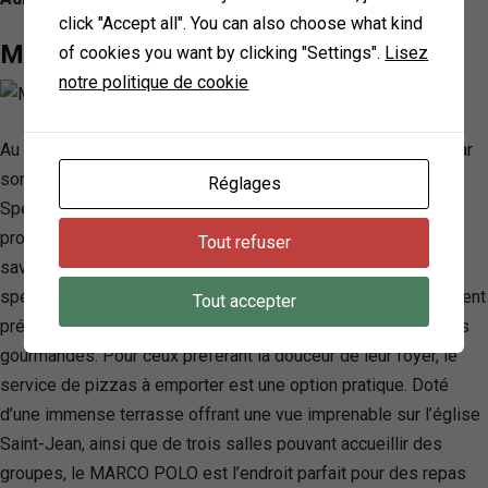
click "Accept all". You can also choose what kind
Marco Polo & Chalet
of cookies you want by clicking "Settings".
Lisez
notre politique de cookie
Au cœur de Dijon, le restaurant MARCO POLO se distingue par
son offre culinaire riche et sa localisation privilégiée.
Réglages
Spécialiste des mets italiens, cette adresse incontournable
propose une carte variée, mettant en avant des pizzas
Tout refuser
savoureuses, des salades rafraîchissantes en été, et des
spécialités savoyardes réconfortantes en hiver. Soigneusement
Tout accepter
préparés, les plats promettent de satisfaire toutes les envies
gourmandes. Pour ceux préférant la douceur de leur foyer, le
service de pizzas à emporter est une option pratique. Doté
d’une immense terrasse offrant une vue imprenable sur l’église
Saint-Jean, ainsi que de trois salles pouvant accueillir des
groupes, le MARCO POLO est l’endroit parfait pour des repas