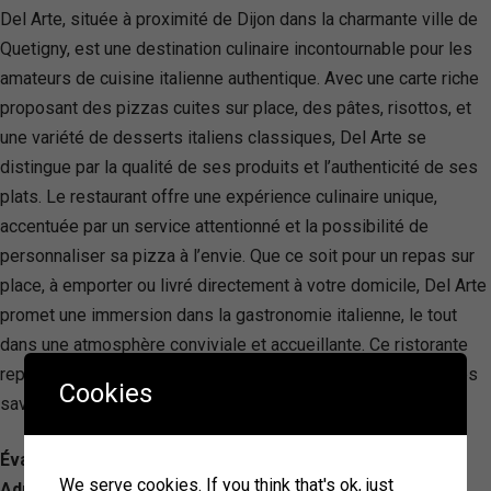
Del Arte, située à proximité de Dijon dans la charmante ville de
Quetigny, est une destination culinaire incontournable pour les
amateurs de cuisine italienne authentique. Avec une carte riche
proposant des pizzas cuites sur place, des pâtes, risottos, et
une variété de desserts italiens classiques, Del Arte se
distingue par la qualité de ses produits et l’authenticité de ses
plats. Le restaurant offre une expérience culinaire unique,
accentuée par un service attentionné et la possibilité de
personnaliser sa pizza à l’envie. Que ce soit pour un repas sur
place, à emporter ou livré directement à votre domicile, Del Arte
promet une immersion dans la gastronomie italienne, le tout
dans une atmosphère conviviale et accueillante. Ce ristorante
représente l’adresse idéale pour ceux cherchant à explorer les
Cookies
saveurs de l’Italie sans quitter la région de Dijon.
Évaluation: 3.7/ 5 — 1272
We serve cookies. If you think that's ok, just
Adresse: 1 b, 1 Rue du Cap Vert, 21800 Quetigny, France