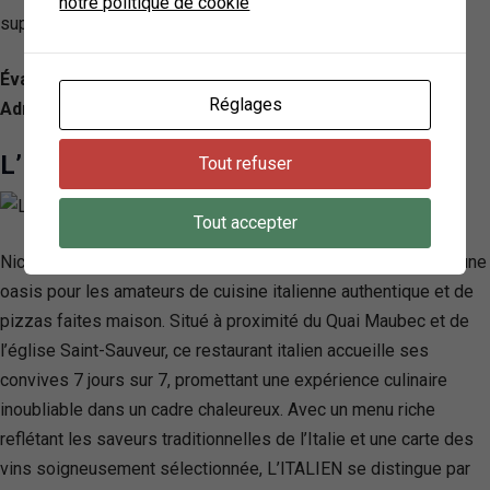
notre politique de cookie
supérieure et une attention particulière portée aux détails.
Évaluation: 2.7/ 5 — 1025
Réglages
Adresse: 32 Quai Duperré, 17000 La Rochelle, France
L’Italien
Tout refuser
Tout accepter
Niché au cœur de La Rochelle, L’ITALIEN se dresse comme une
oasis pour les amateurs de cuisine italienne authentique et de
pizzas faites maison. Situé à proximité du Quai Maubec et de
l’église Saint-Sauveur, ce restaurant italien accueille ses
convives 7 jours sur 7, promettant une expérience culinaire
inoubliable dans un cadre chaleureux. Avec un menu riche
reflétant les saveurs traditionnelles de l’Italie et une carte des
vins soigneusement sélectionnée, L’ITALIEN se distingue par