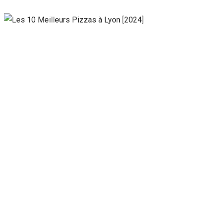
Nécessaire
Ces cookies ne
sont pas
facultatifs. Ils
sont
nécessaires au
fonctionnement
du site Web.