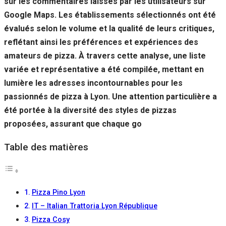
sur les commentaires laissés par les utilisateurs sur
Si vous
Google Maps. Les établissements sélectionnés ont été
refusez ces
cookies,
évalués selon le volume et la qualité de leurs critiques,
certaines
reflétant ainsi les préférences et expériences des
fonctionnalités
disparaîtront
amateurs de pizza. À travers cette analyse, une liste
du site Web.
variée et représentative a été compilée, mettant en
lumière les adresses incontournables pour les
passionnés de pizza à Lyon. Une attention particulière a
Marketing
En partageant
été portée à la diversité des styles de pizzas
votre intérêt et
proposées, assurant que chaque go
votre
comportement
Table des matières
lorsque vous
visitez notre
site, vous
augmentez les
chances de
Pizza Pino Lyon
voir du
contenu et des
IT – Italian Trattoria Lyon République
offres
Pizza Cosy
personnalisés.