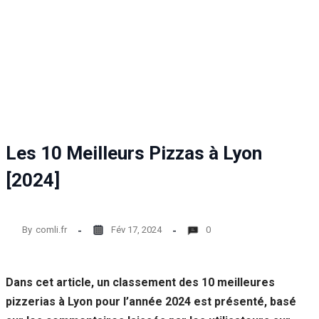
Statistiques
Afin que
nous
puissions
améliorer la
fonctionnalité
et la structure
du site Web,
en fonction
de la façon
Les 10 Meilleurs Pizzas à Lyon
dont le site
Web est
[2024]
utilisé.
By
comli.fr
Fév 17, 2024
0
Experience
Afin que notre
site Web
fonctionne
Dans cet article, un classement des 10 meilleures
aussi bien que
pizzerias à Lyon pour l’année 2024 est présenté, basé
possible lors
de votre visite.