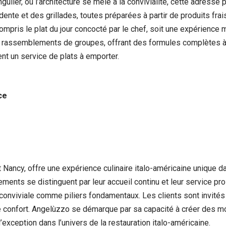
gulier, où l’architecture se mêle à la convivialité, cette adresse
nte et des grillades, toutes préparées à partir de produits frais
ompris le plat du jour concocté par le chef, soit une expérience 
 rassemblements de groupes, offrant des formules complètes à d
nt un service de plats à emporter.
ce
 Nancy, offre une expérience culinaire italo-américaine unique
ements se distinguent par leur accueil continu et leur service pr
 conviviale comme piliers fondamentaux. Les clients sont invité
 le confort. Angelùzzo se démarque par sa capacité à créer des 
exception dans l’univers de la restauration italo-américaine.