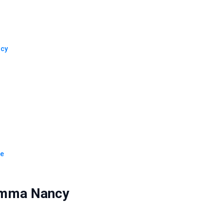
ncy
le
amma Nancy