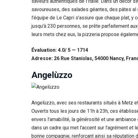
saveurs authentiques de l’Italie. Dans un décor sin
savoureuses, des salades géantes, des pâtes al de
l’équipe de Le Capri s’assure que chaque plat, y c
jusqu’à 230 personnes, se prête parfaitement aux
leurs mets chez eux, la pizzeria propose égaleme
Évaluation: 4.0/ 5 — 1714
Adresse: 26 Rue Stanislas, 54000 Nancy, Fran
Angelùzzo
Angelùzzo, avec ses restaurants situés à Metz et
Ouverts tous les jours de 11h à 23h, ces établiss
envers l’amabilité, la générosité et une ambiance
dans un cadre qui met l’accent sur l’agrément et
bonne compagnie, renforçant ainsi sa réputation d’