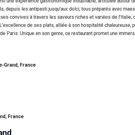
 est une expérience gastronomique inoubliable, articulée autour 
s, depuis les antipasti jusqu’aux dolci, tous préparés avec maest
s convives à travers les saveurs riches et variées de l’Italie, 
L’excellence de ses plats, alliée à son hospitalité chaleureuse,
 de Paris. Unique en son genre, ce restaurant promet une immersio
le-Grand, France
and, France
and