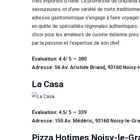
frais importés d’Italie. La promesse de Graziella
savoureuses, et d’une variété de mets traditionnel
Statistiques
Afin que
adresse gastronomique s’engage à faire voyager se
nous
en quête de spécialités régionales authentiques. 
puissions
améliorer la
choix pour les amateurs de cuisine italienne près
fonctionnalité
par la passion et l’expertise de son chef.
et la structure
du site Web,
en fonction
Évaluation: 4.4/ 5 — 380
de la façon
Adresse: 56 Av. Aristide Briand, 93160 Noisy-
dont le site
Web est
utilisé.
La Casa
Experience
Afin que notre
Évaluation: 4.5/ 5 — 339
site Web
Adresse: 150 Av. Médéric, 93160 Noisy-le-Gr
fonctionne
aussi bien que
possible lors
Pizza Hotimes Noisy-le-Gr
de votre visite.