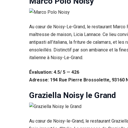
Marco Polo Noisy
Au cœur de Noisy-Le-Grand, le restaurant Marco Po
maîtresse de maison, Licia Lannace. Ce lieu convi
antipasti all’italiana, la friture de calamars, et le
ensoleillés. Distinctif par son ambiance et la f
italienne à Noisy-Le-Grand.
Évaluation: 4.5/ 5 — 426
Adresse: 194 Rue Pierre Brossolette, 93160 
Nécessaire
Ces cookies ne
sont pas
Graziella Noisy le Grand
facultatifs. Ils
sont
nécessaires au
fonctionnement
du site Web.
Au cœur de Noisy-le-Grand, le restaurant Graziell