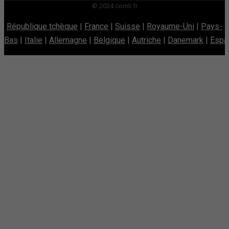
© 2024 comli.fr
République tchèque
|
France
|
Suisse
|
Royaume-Uni
|
Pays-
Bas
|
Italie
|
Allemagne
|
Belgique
|
Autriche
|
Danemark
|
Espa