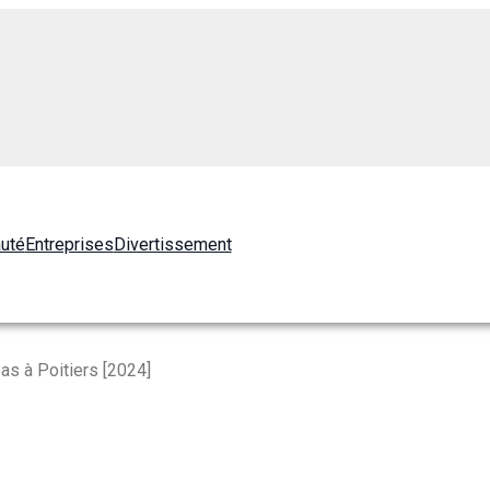
auté
Entreprises
Divertissement
as à Poitiers [2024]