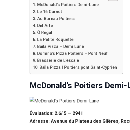
Si vous
McDonald’s Poitiers Demi-Lune
refusez ces
Le 16 Carnot
cookies,
Au Bureau Poitiers
certaines
Del Arte
fonctionnalités
disparaîtront
Ô Regal
du site Web.
La Petite Roquette
Baïla Pizza – Demi Lune
Domino’s Pizza Poitiers – Pont Neuf
Marketing
Brasserie de L’escale
En partageant
Baïla Pizza | Poitiers pont Saint-Cyprien
votre intérêt et
votre
comportement
McDonald’s Poitiers Demi-
lorsque vous
visitez notre
site, vous
augmentez les
chances de
voir du
Évaluation: 2.6/ 5 — 2941
contenu et des
Adresse: Avenue du Plateau des Glières, Roc
offres
personnalisés.