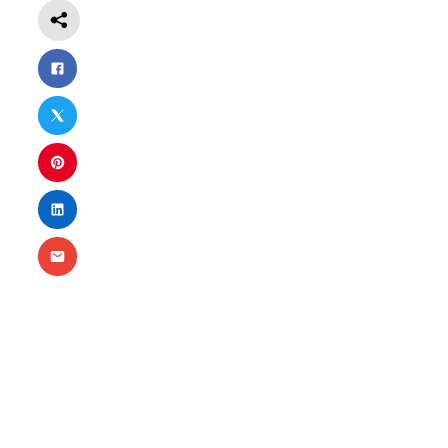
Nécessaire
Ces cookies ne
sont pas
facultatifs. Ils
sont
nécessaires au
fonctionnement
du site Web.