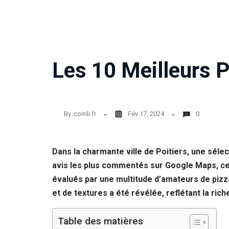
Statistiques
Afin que
nous
puissions
améliorer la
Les 10 Meilleurs P
fonctionnalité
et la structure
du site Web,
en fonction
de la façon
dont le site
By
comli.fr
Fév 17, 2024
0
Web est
utilisé.
Dans la charmante ville de Poitiers, une séle
avis les plus commentés sur Google Maps, ce 
Experience
Afin que notre
évalués par une multitude d’amateurs de pizza
site Web
et de textures a été révélée, reflétant la ric
fonctionne
aussi bien que
possible lors
Table des matières
de votre visite.