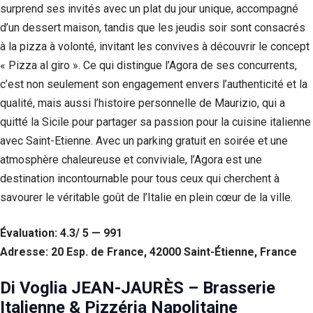
surprend ses invités avec un plat du jour unique, accompagné
Si vous
refusez ces
d’un dessert maison, tandis que les jeudis soir sont consacrés
cookies,
à la pizza à volonté, invitant les convives à découvrir le concept
certaines
fonctionnalités
« Pizza al giro ». Ce qui distingue l’Agora de ses concurrents,
disparaîtront
c’est non seulement son engagement envers l’authenticité et la
du site Web.
qualité, mais aussi l’histoire personnelle de Maurizio, qui a
quitté la Sicile pour partager sa passion pour la cuisine italienne
Marketing
avec Saint-Etienne. Avec un parking gratuit en soirée et une
En partageant
atmosphère chaleureuse et conviviale, l’Agora est une
votre intérêt et
votre
destination incontournable pour tous ceux qui cherchent à
comportement
savourer le véritable goût de l’Italie en plein cœur de la ville.
lorsque vous
visitez notre
site, vous
Évaluation: 4.3/ 5 — 991
augmentez les
Adresse: 20 Esp. de France, 42000 Saint-Étienne, France
chances de
voir du
contenu et des
Di Voglia JEAN-JAURÈS – Brasserie
offres
Italienne & Pizzéria Napolitaine
personnalisés.