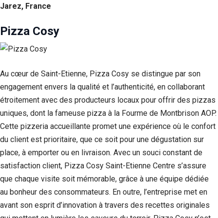
Jarez, France
Pizza Cosy
Au cœur de Saint-Etienne, Pizza Cosy se distingue par son
engagement envers la qualité et l’authenticité, en collaborant
étroitement avec des producteurs locaux pour offrir des pizzas
uniques, dont la fameuse pizza à la Fourme de Montbrison AOP.
Cette pizzeria accueillante promet une expérience où le confort
Nécessaire
du client est prioritaire, que ce soit pour une dégustation sur
Ces cookies ne
place, à emporter ou en livraison. Avec un souci constant de
sont pas
facultatifs. Ils
satisfaction client, Pizza Cosy Saint-Etienne Centre s’assure
sont
que chaque visite soit mémorable, grâce à une équipe dédiée
nécessaires au
au bonheur des consommateurs. En outre, l’entreprise met en
fonctionnement
du site Web.
avant son esprit d’innovation à travers des recettes originales