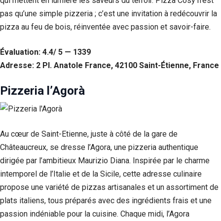
qui mettent en lumière les saveurs du terroir. Pizza Cosy n’est
pas qu’une simple pizzeria ; c’est une invitation à redécouvrir la
Statistiques
Afin que
pizza au feu de bois, réinventée avec passion et savoir-faire.
nous
puissions
Évaluation: 4.4/ 5 — 1339
améliorer la
fonctionnalité
Adresse: 2 Pl. Anatole France, 42100 Saint-Étienne, France
et la structure
du site Web,
Pizzeria l’Agorà
en fonction
de la façon
dont le site
Web est
utilisé.
Au cœur de Saint-Etienne, juste à côté de la gare de
Châteaucreux, se dresse l’Agora, une pizzeria authentique
dirigée par l’ambitieux Maurizio Diana. Inspirée par le charme
Experience
Afin que notre
intemporel de l’Italie et de la Sicile, cette adresse culinaire
site Web
propose une variété de pizzas artisanales et un assortiment de
fonctionne
aussi bien que
plats italiens, tous préparés avec des ingrédients frais et une
possible lors
passion indéniable pour la cuisine. Chaque midi, l’Agora
de votre visite.