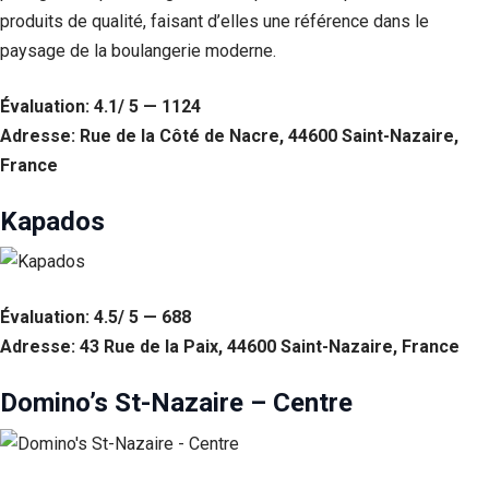
Si vous
produits de qualité, faisant d’elles une référence dans le
refusez ces
paysage de la boulangerie moderne.
cookies,
certaines
fonctionnalités
Évaluation: 4.1/ 5 — 1124
disparaîtront
Adresse: Rue de la Côté de Nacre, 44600 Saint-Nazaire,
du site Web.
France
Marketing
Kapados
En partageant
votre intérêt et
votre
comportement
Évaluation: 4.5/ 5 — 688
lorsque vous
visitez notre
Adresse: 43 Rue de la Paix, 44600 Saint-Nazaire, France
site, vous
augmentez les
Domino’s St-Nazaire – Centre
chances de
voir du
contenu et des
offres
personnalisés.