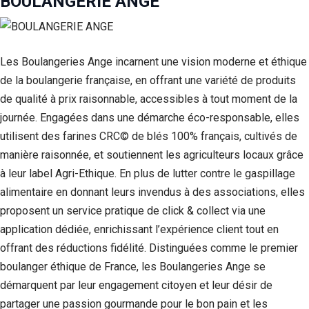
BOULANGERIE ANGE
Statistiques
Afin que
nous
Les Boulangeries Ange incarnent une vision moderne et éthique
puissions
améliorer la
de la boulangerie française, en offrant une variété de produits
fonctionnalité
de qualité à prix raisonnable, accessibles à tout moment de la
et la structure
du site Web,
journée. Engagées dans une démarche éco-responsable, elles
en fonction
utilisent des farines CRC© de blés 100% français, cultivés de
de la façon
dont le site
manière raisonnée, et soutiennent les agriculteurs locaux grâce
Web est
à leur label Agri-Ethique. En plus de lutter contre le gaspillage
utilisé.
alimentaire en donnant leurs invendus à des associations, elles
proposent un service pratique de click & collect via une
Experience
application dédiée, enrichissant l’expérience client tout en
Afin que notre
offrant des réductions fidélité. Distinguées comme le premier
site Web
boulanger éthique de France, les Boulangeries Ange se
fonctionne
aussi bien que
démarquent par leur engagement citoyen et leur désir de
possible lors
partager une passion gourmande pour le bon pain et les
de votre visite.