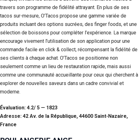
travers son programme de fidélité attrayant. En plus de ses
tacos sur-mesure, O’Tacos propose une gamme variée de
produits incluant des options sucrées, des finger foods, et une
sélection de boissons pour compléter l’expérience. La marque
encourage vivement l’utilisation de son application pour une
commande facile en click & collect, récompensant la fidélité de
ses clients à chaque achat. O’Tacos se positionne non
seulement comme un lieu de restauration rapide, mais aussi
comme une communauté accueillante pour ceux qui cherchent à
explorer de nouvelles saveurs dans un cadre convivial et
Nécessaire
moderne.
Ces cookies ne
sont pas
facultatifs. Ils
Évaluation: 4.2/ 5 — 1823
sont
Adresse: 42 Av. de la République, 44600 Saint-Nazaire,
nécessaires au
fonctionnement
France
du site Web.