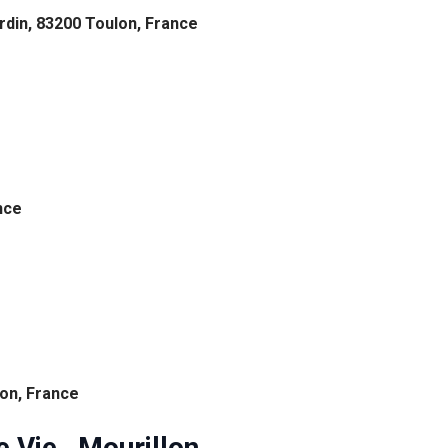
rdin, 83200 Toulon, France
nce
lon, France
e Vie , Mourillon