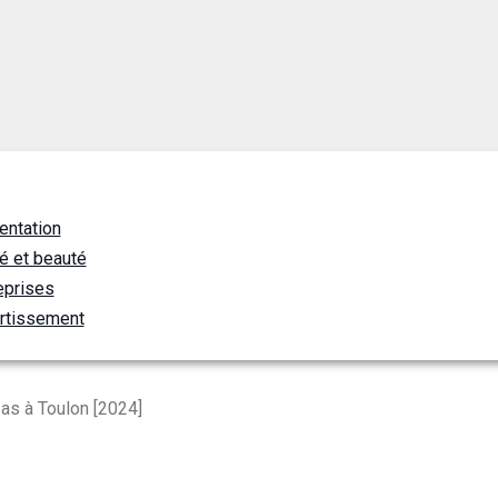
entation
é et beauté
eprises
rtissement
as à Toulon [2024]