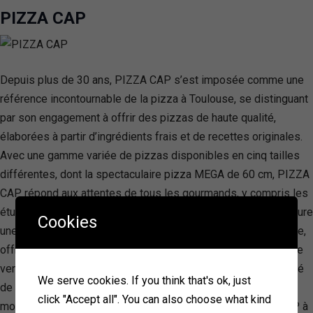
PIZZA CAP
Depuis plus de 30 ans, PIZZA CAP s’est imposée comme une
référence incontournable de la pizza à Toulouse, se distinguant
par son engagement à offrir des pizzas de haute qualité,
élaborées à partir d’ingrédients frais et de recettes originales.
Avec une gamme variée de pizzas disponibles en cinq tailles
différentes, dont la spectaculaire pizza MEGA de 60 cm, PIZZA
CAP répond aux attentes de tous les gourmands, y compris les
étudiants qui bénéficient d’une offre spéciale. La marque assure
Cookies
une expérience client exceptionnelle grâce à un service rapide,
offrant des pizzas prêtes en moins de 15 minutes en point de
vente ou livrées chaudes à domicile en 30 minutes. La gratuité
We serve cookies. If you think that's ok, just
de la livraison à partir de 20€ d’achat et la flexibilité des
click "Accept all". You can also choose what kind
moyens de paiement soulignent l’engagement de PIZZA CAP à