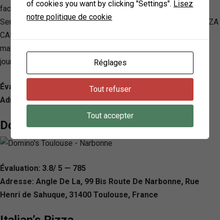
of cookies you want by clicking "Settings".
Lisez
faciliter l’accès à des produits de qualité au meilleur prix.
notre politique de cookie
Servant fièrement Toulouse à travers plusieurs quartiers, PIZZA
CAP se distingue non seulement par la qualité de ses pizzas
mais aussi par son service clientèle efficace et fiable, sept
jours sur sept.
Réglages
Évaluation: 4.4/ 5 — 876
Tout refuser
Adresse: 3 Av. Paul Séjourné, 31000 Toulouse, France
Tout accepter
Domino’s Toulouse – Narbonne
Évaluation: 3.8/ 5 — 785
Adresse: Angle De La, 99 Bis Route De Narbonne, Rue
Henri de Sahuque, 31400 Toulouse, France
Italian’s Pizza